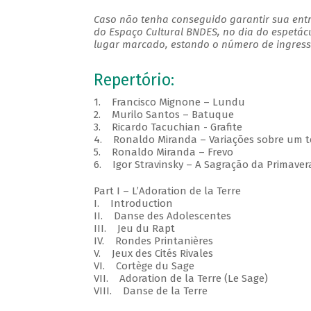
Caso não tenha conseguido garantir sua entr
do Espaço Cultural BNDES, no dia do espetác
lugar marcado, estando o número de ingresso
Repertório:
1. Francisco Mignone – Lundu
2. Murilo Santos – Batuque
3. Ricardo Tacuchian - Grafite
4. Ronaldo Miranda – Variações sobre um t
5. Ronaldo Miranda – Frevo
6. Igor Stravinsky – A Sagração da Primaver
Part I – L’Adoration de la Terre
I. Introduction
II. Danse des Adolescentes
III. Jeu du Rapt
IV. Rondes Printanières
V. Jeux des Cités Rivales
VI. Cortège du Sage
VII. Adoration de la Terre (Le Sage)
VIII. Danse de la Terre