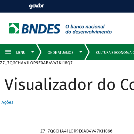
Z7_7QGCHA41LOR9E0AB4V47KI18Q7
Visualizador do 
Ações
Z7_7QGCHA41LOR9E0AB4V47KI1866