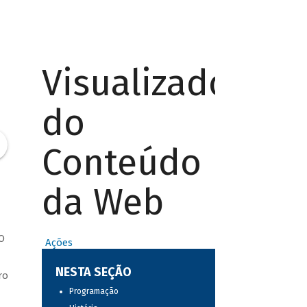
Visualizador
do
Conteúdo
da Web
O
Ações
NESTA SEÇÃO
ro
Programação