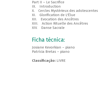
Part II – Le Sacrifice
IX. Introduction
X. Cercles Mystérieux des adolescentes
XI. Glorification de L'Élue
XII. Evocation des Ancêtres
XIII. Action Rituelle des Ancêtres
XIV. Danse Sacrale
Ficha técnica:
Josiane Kevorkian – piano
Patrícia Bretas – piano
Classificação:
LIVRE