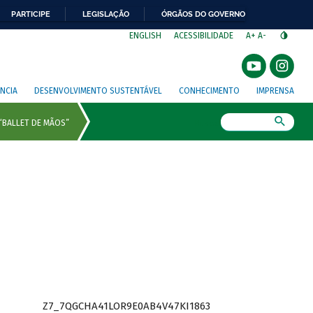
PARTICIPE
LEGISLAÇÃO
ÓRGÃOS DO GOVERNO
⁣
ENGLISH
ACESSIBILIDADE
A+
A-
NCIA
DESENVOLVIMENTO SUSTENTÁVEL
CONHECIMENTO
IMPRENSA
Busca
Z7_7QGCHA41LOR9E0AB4V47KI1863