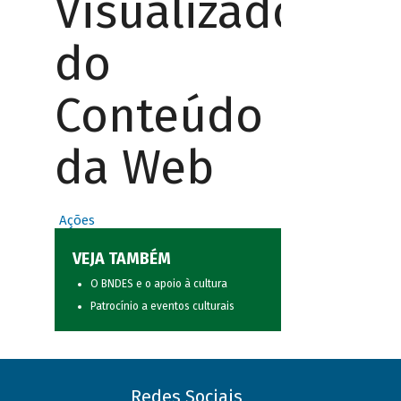
Visualizador
do
Conteúdo
da Web
Ações
VEJA TAMBÉM
O BNDES e o apoio à cultura
Patrocínio a eventos culturais
Redes Sociais