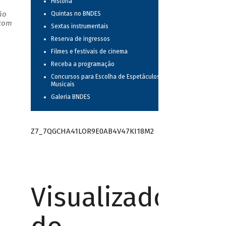
História
ão
Quintas no BNDES
 com
Sextas instrumentais
Reserva de ingressos
Filmes e festivais de cinema
Receba a programação
Concursos para Escolha de Espetáculos
Musicais
Galeria BNDES
Z7_7QGCHA41LOR9E0AB4V47KI18M2
Visualizador