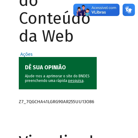
do
Conteúdo
da Web
Ações
DÊ SUA OPINIÃO
Ajude-nos a aprimorar o site do BNDES
preenchendo uma rápida
pesquisa
.
Z7_7QGCHA41LGRG90AR255UU13O86