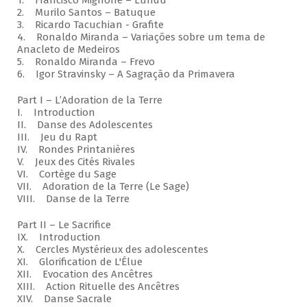
1. Francisco Mignone – Lundu
2. Murilo Santos – Batuque
3. Ricardo Tacuchian - Grafite
4. Ronaldo Miranda – Variações sobre um tema de
Anacleto de Medeiros
5. Ronaldo Miranda – Frevo
6. Igor Stravinsky – A Sagração da Primavera
Part I – L’Adoration de la Terre
I. Introduction
II. Danse des Adolescentes
III. Jeu du Rapt
IV. Rondes Printanières
V. Jeux des Cités Rivales
VI. Cortège du Sage
VII. Adoration de la Terre (Le Sage)
VIII. Danse de la Terre
Part II – Le Sacrifice
IX. Introduction
X. Cercles Mystérieux des adolescentes
XI. Glorification de L'Élue
XII. Evocation des Ancêtres
XIII. Action Rituelle des Ancêtres
XIV. Danse Sacrale