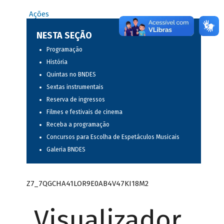
Ações
NESTA SEÇÃO
Programação
História
Quintas no BNDES
Sextas instrumentais
Reserva de ingressos
Filmes e festivais de cinema
Receba a programação
Concursos para Escolha de Espetáculos Musicais
Galeria BNDES
Z7_7QGCHA41LOR9E0AB4V47KI18M2
Visualizador