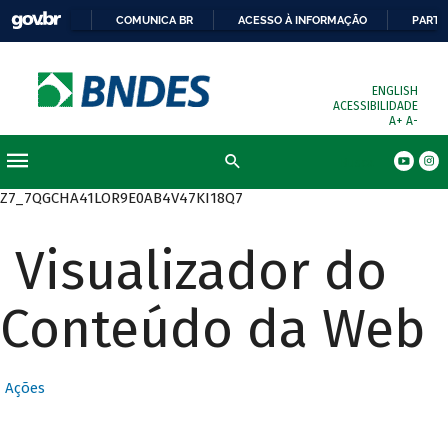
COMUNICA BR
ACESSO À INFORMAÇÃO
PARTI
ENGLISH
ACESSIBILIDADE
A+
A-
Busca
Z7_7QGCHA41LOR9E0AB4V47KI18Q7
Visualizador do
Conteúdo da Web
Ações