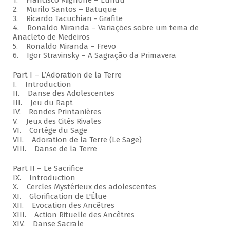
1. Francisco Mignone – Lundu
2. Murilo Santos – Batuque
3. Ricardo Tacuchian - Grafite
4. Ronaldo Miranda – Variações sobre um tema de
Anacleto de Medeiros
5. Ronaldo Miranda – Frevo
6. Igor Stravinsky – A Sagração da Primavera
Part I – L’Adoration de la Terre
I. Introduction
II. Danse des Adolescentes
III. Jeu du Rapt
IV. Rondes Printanières
V. Jeux des Cités Rivales
VI. Cortège du Sage
VII. Adoration de la Terre (Le Sage)
VIII. Danse de la Terre
Part II – Le Sacrifice
IX. Introduction
X. Cercles Mystérieux des adolescentes
XI. Glorification de L'Élue
XII. Evocation des Ancêtres
XIII. Action Rituelle des Ancêtres
XIV. Danse Sacrale