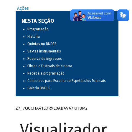
Ações
NESTA SEÇÃO
Programação
História
Quintas no BNDES
Sextas instrumentais
Reserva de ingressos
Filmes e festivais de cinema
Receba a programação
Concursos para Escolha de Espetáculos Musicais
Galeria BNDES
Z7_7QGCHA41LOR9E0AB4V47KI18M2
Visualizador