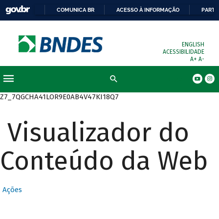
COMUNICA BR
ACESSO À INFORMAÇÃO
PARTI
ENGLISH
ACESSIBILIDADE
A+
A-
Busca
Z7_7QGCHA41LOR9E0AB4V47KI18Q7
Visualizador do
Conteúdo da Web
Ações