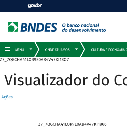
Z7_7QGCHA41LOR9E0AB4V47KI18Q7
Visualizador do 
Ações
Z7_7QGCHA41LOR9E0AB4V47KI1866