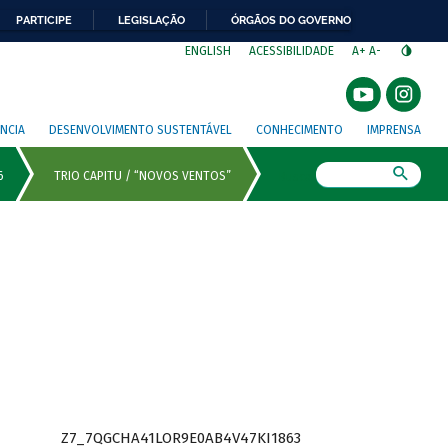
PARTICIPE
LEGISLAÇÃO
ÓRGÃOS DO GOVERNO
⁣
ENGLISH
ACESSIBILIDADE
A+
A-
NCIA
DESENVOLVIMENTO SUSTENTÁVEL
CONHECIMENTO
IMPRENSA
Busca
Z7_7QGCHA41LOR9E0AB4V47KI1863