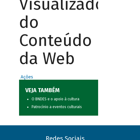
Visualizador
do
Conteúdo
da Web
Ações
VEJA TAMBÉM
O BNDES e o apoio à cultura
Patrocínio a eventos culturais
Redes Sociais