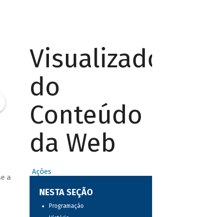
Visualizador
do
Conteúdo
da Web
Ações
se a
NESTA SEÇÃO
Programação