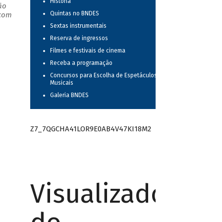
História
ão
Quintas no BNDES
 com
Sextas instrumentais
Reserva de ingressos
Filmes e festivais de cinema
Receba a programação
Concursos para Escolha de Espetáculos
Musicais
Galeria BNDES
Z7_7QGCHA41LOR9E0AB4V47KI18M2
Visualizador