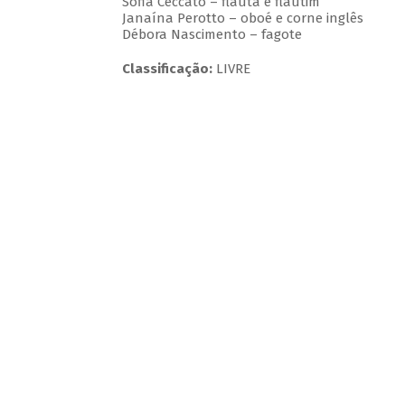
Sofia Ceccato – flauta e flautim
Janaína Perotto – oboé e corne inglês
Débora Nascimento – fagote
Classificação:
LIVRE