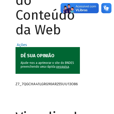
do
Conteúdo
da Web
Ações
DÊ SUA OPINIÃO
Ajude-nos a aprimorar o site do BNDES
preenchendo uma rápida
pesquisa
.
Z7_7QGCHA41LGRG90AR255UU13O86