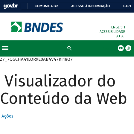
COMUNICA BR
ACESSO À INFORMAÇÃO
PARTI
ENGLISH
ACESSIBILIDADE
A+
A-
Busca
Z7_7QGCHA41LOR9E0AB4V47KI18Q7
Visualizador do
Conteúdo da Web
Ações