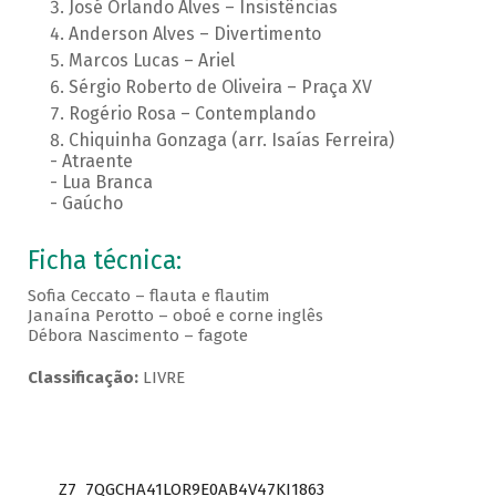
José Orlando Alves – Insistências
Anderson Alves – Divertimento
Marcos Lucas – Ariel
Sérgio Roberto de Oliveira – Praça XV
Rogério Rosa – Contemplando
Chiquinha Gonzaga (arr. Isaías Ferreira)
- Atraente
- Lua Branca
- Gaúcho
Ficha técnica:
Sofia Ceccato – flauta e flautim
Janaína Perotto – oboé e corne inglês
Débora Nascimento – fagote
Classificação:
LIVRE
Z7_7QGCHA41LOR9E0AB4V47KI1863