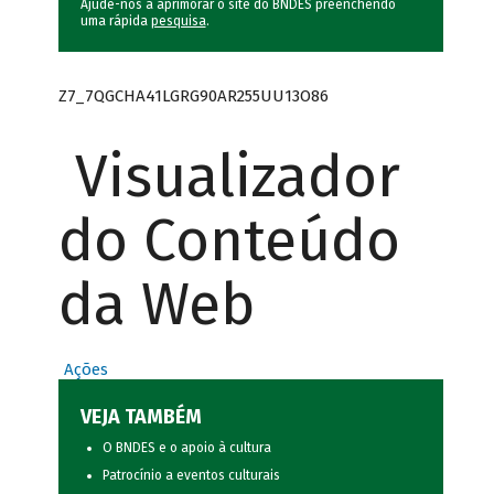
Ajude-nos a aprimorar o site do BNDES preenchendo
uma rápida
pesquisa
.
Z7_7QGCHA41LGRG90AR255UU13O86
Visualizador
do Conteúdo
da Web
Ações
VEJA TAMBÉM
O BNDES e o apoio à cultura
Patrocínio a eventos culturais