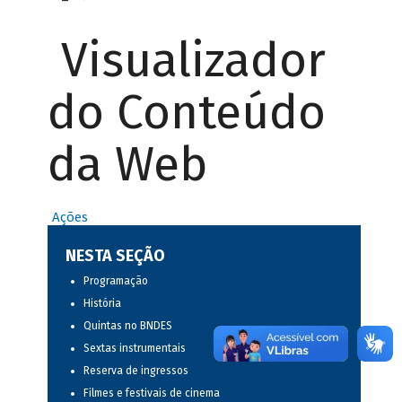
Visualizador
do Conteúdo
da Web
Ações
NESTA SEÇÃO
Programação
História
Quintas no BNDES
Sextas instrumentais
Reserva de ingressos
Filmes e festivais de cinema