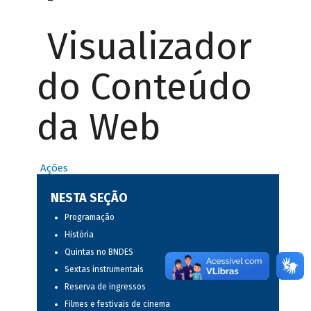
Visualizador
do Conteúdo
da Web
Ações
NESTA SEÇÃO
Programação
História
Quintas no BNDES
Sextas instrumentais
Reserva de ingressos
Filmes e festivais de cinema