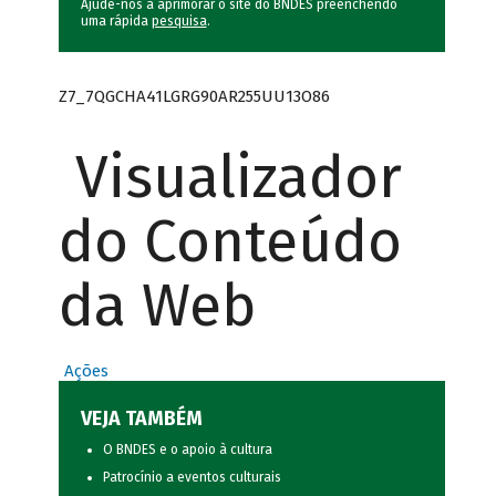
Ajude-nos a aprimorar o site do BNDES preenchendo
uma rápida
pesquisa
.
Z7_7QGCHA41LGRG90AR255UU13O86
Visualizador
do Conteúdo
da Web
Ações
VEJA TAMBÉM
O BNDES e o apoio à cultura
Patrocínio a eventos culturais