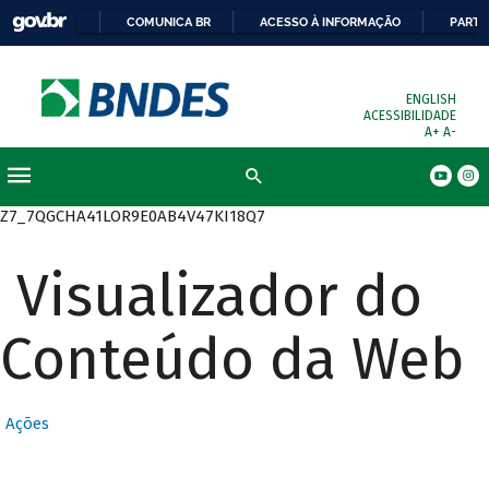
COMUNICA BR
ACESSO À INFORMAÇÃO
PARTI
ENGLISH
ACESSIBILIDADE
A+
A-
Busca
Z7_7QGCHA41LOR9E0AB4V47KI18Q7
Visualizador do
Conteúdo da Web
Ações