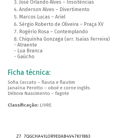
José Orlando Alves – Insistências
Anderson Alves – Divertimento
Marcos Lucas – Ariel
Sérgio Roberto de Oliveira – Praça XV
Rogério Rosa – Contemplando
Chiquinha Gonzaga (arr. Isaías Ferreira)
- Atraente
- Lua Branca
- Gaúcho
Ficha técnica:
Sofia Ceccato – flauta e flautim
Janaína Perotto – oboé e corne inglês
Débora Nascimento – fagote
Classificação:
LIVRE
Z7_7QGCHA41LOR9E0AB4V47KI1863