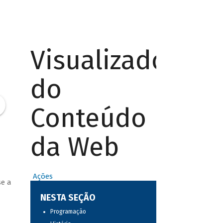
Visualizador
do
Conteúdo
da Web
Ações
se a
NESTA SEÇÃO
Programação