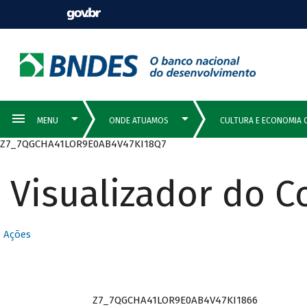
Z7_7QGCHA41LOR9E0AB4V47KI18Q7
Visualizador do 
Ações
Z7_7QGCHA41LOR9E0AB4V47KI1866