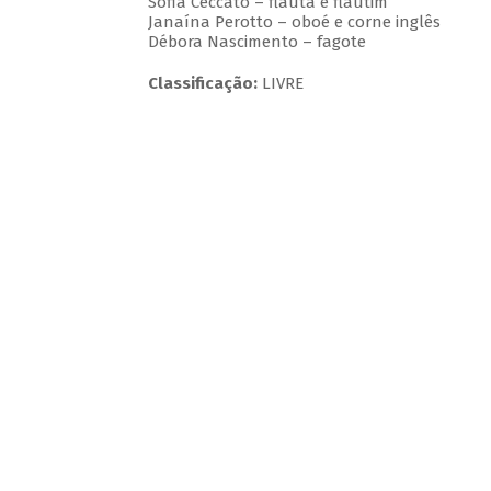
Sofia Ceccato – flauta e flautim
Janaína Perotto – oboé e corne inglês
Débora Nascimento – fagote
Classificação:
LIVRE