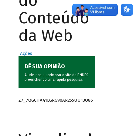
do
Conteúdo
da Web
Ações
DÊ SUA OPINIÃO
Ajude-nos a aprimorar o site do BNDES
preenchendo uma rápida
pesquisa
.
Z7_7QGCHA41LGRG90AR255UU13O86