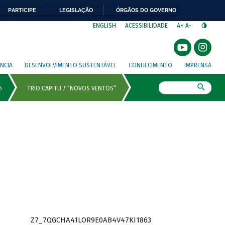
PARTICIPE
LEGISLAÇÃO
ÓRGÃOS DO GOVERNO
⁣
ENGLISH
ACESSIBILIDADE
A+
A-
NCIA
DESENVOLVIMENTO SUSTENTÁVEL
CONHECIMENTO
IMPRENSA
Busca
Z7_7QGCHA41LOR9E0AB4V47KI1863