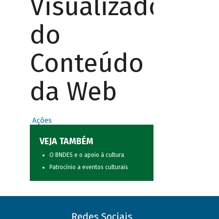
Visualizador
do
Conteúdo
da Web
Ações
VEJA TAMBÉM
O BNDES e o apoio à cultura
Patrocínio a eventos culturais
Redes Sociais