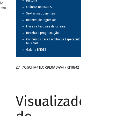
História
ão
Quintas no BNDES
 com
Sextas instrumentais
Reserva de ingressos
Filmes e festivais de cinema
Receba a programação
Concursos para Escolha de Espetáculos
Musicais
Galeria BNDES
Z7_7QGCHA41LOR9E0AB4V47KI18M2
Visualizador