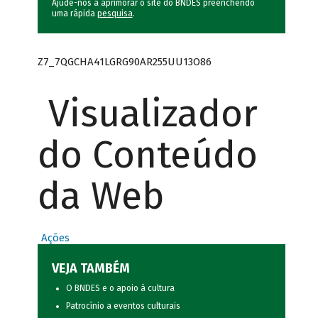
Ajude-nos a aprimorar o site do BNDES preenchendo
uma rápida
pesquisa
.
Z7_7QGCHA41LGRG90AR255UU13O86
Visualizador
do Conteúdo
da Web
Ações
VEJA TAMBÉM
O BNDES e o apoio à cultura
Patrocínio a eventos culturais