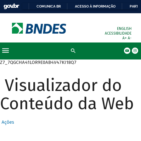
COMUNICA BR
ACESSO À INFORMAÇÃO
PARTI
ENGLISH
ACESSIBILIDADE
A+
A-
Busca
Z7_7QGCHA41LOR9E0AB4V47KI18Q7
Visualizador do
Conteúdo da Web
Ações