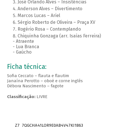
José Orlando Alves – Insistências
Anderson Alves – Divertimento
Marcos Lucas – Ariel
Sérgio Roberto de Oliveira – Praça XV
Rogério Rosa – Contemplando
Chiquinha Gonzaga (arr. Isaías Ferreira)
- Atraente
- Lua Branca
- Gaúcho
Ficha técnica:
Sofia Ceccato – flauta e flautim
Janaína Perotto – oboé e corne inglês
Débora Nascimento – fagote
Classificação:
LIVRE
Z7_7QGCHA41LOR9E0AB4V47KI1863