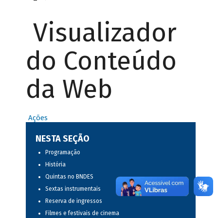
Visualizador
do Conteúdo
da Web
Ações
NESTA SEÇÃO
Programação
História
Quintas no BNDES
Sextas instrumentais
Reserva de ingressos
Filmes e festivais de cinema