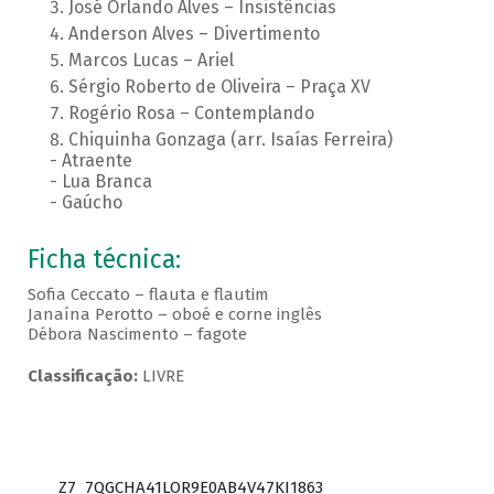
José Orlando Alves – Insistências
Anderson Alves – Divertimento
Marcos Lucas – Ariel
Sérgio Roberto de Oliveira – Praça XV
Rogério Rosa – Contemplando
Chiquinha Gonzaga (arr. Isaías Ferreira)
- Atraente
- Lua Branca
- Gaúcho
Ficha técnica:
Sofia Ceccato – flauta e flautim
Janaína Perotto – oboé e corne inglês
Débora Nascimento – fagote
Classificação:
LIVRE
Z7_7QGCHA41LOR9E0AB4V47KI1863