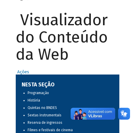
Visualizador
do Conteúdo
da Web
Ações
NESTA SEÇÃO
Programação
História
Quintas no BNDES
Sextas instrumentais
Reserva de ingressos
Filmes e festivais de cinema