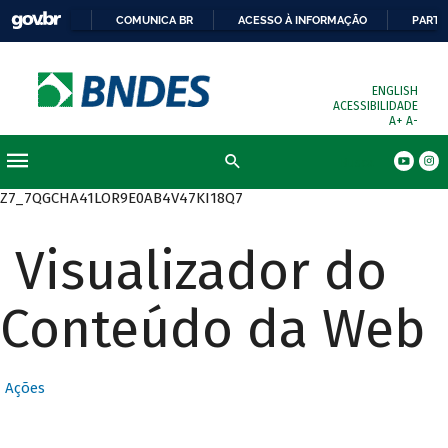
COMUNICA BR
ACESSO À INFORMAÇÃO
PARTI
ENGLISH
ACESSIBILIDADE
A+
A-
Busca
Z7_7QGCHA41LOR9E0AB4V47KI18Q7
Visualizador do
Conteúdo da Web
Ações