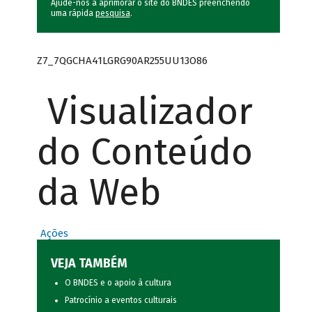
Ajude-nos a aprimorar o site do BNDES preenchendo
uma rápida
pesquisa
.
Z7_7QGCHA41LGRG90AR255UU13O86
Visualizador
do Conteúdo
da Web
Ações
VEJA TAMBÉM
O BNDES e o apoio à cultura
Patrocínio a eventos culturais