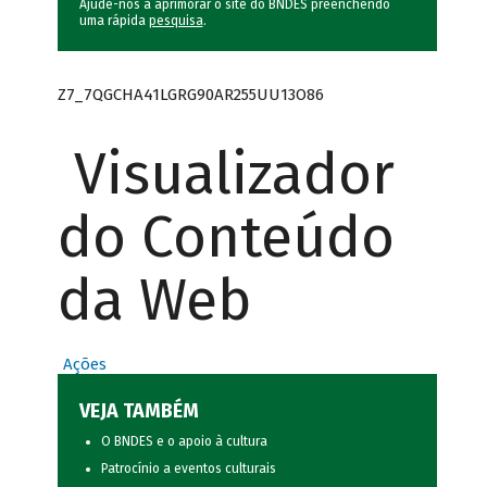
Ajude-nos a aprimorar o site do BNDES preenchendo
uma rápida
pesquisa
.
Z7_7QGCHA41LGRG90AR255UU13O86
Visualizador
do Conteúdo
da Web
Ações
VEJA TAMBÉM
O BNDES e o apoio à cultura
Patrocínio a eventos culturais