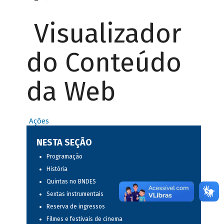
Visualizador
do Conteúdo
da Web
Ações
NESTA SEÇÃO
Programação
História
Quintas no BNDES
Sextas instrumentais
Reserva de ingressos
Filmes e festivais de cinema