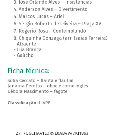
José Orlando Alves – Insistências
Anderson Alves – Divertimento
Marcos Lucas – Ariel
Sérgio Roberto de Oliveira – Praça XV
Rogério Rosa – Contemplando
Chiquinha Gonzaga (arr. Isaías Ferreira)
- Atraente
- Lua Branca
- Gaúcho
Ficha técnica:
Sofia Ceccato – flauta e flautim
Janaína Perotto – oboé e corne inglês
Débora Nascimento – fagote
Classificação:
LIVRE
Z7_7QGCHA41LOR9E0AB4V47KI1863