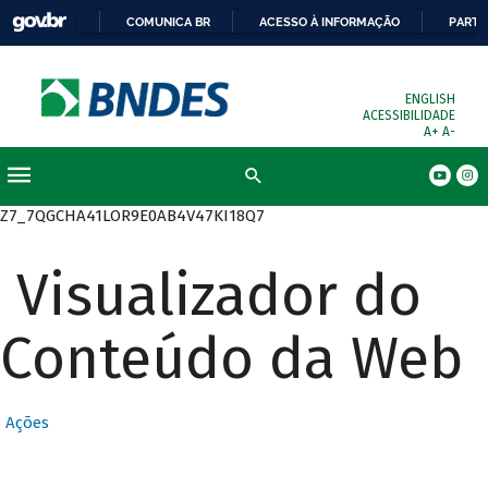
COMUNICA BR
ACESSO À INFORMAÇÃO
PARTI
ENGLISH
ACESSIBILIDADE
A+
A-
Busca
Z7_7QGCHA41LOR9E0AB4V47KI18Q7
Visualizador do
Conteúdo da Web
Ações