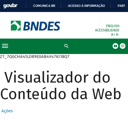
COMUNICA BR
ACESSO À INFORMAÇÃO
PARTI
ENGLISH
ACESSIBILIDADE
A+
A-
Busca
Z7_7QGCHA41LOR9E0AB4V47KI18Q7
Visualizador do
Conteúdo da Web
Ações