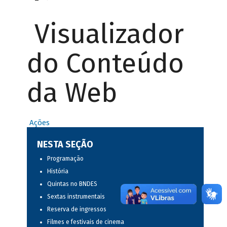
Visualizador
do Conteúdo
da Web
Ações
NESTA SEÇÃO
Programação
História
Quintas no BNDES
Sextas instrumentais
Reserva de ingressos
Filmes e festivais de cinema