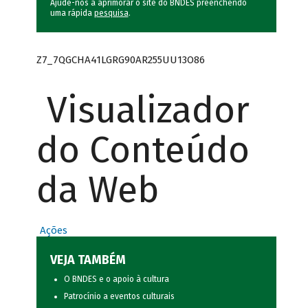
Ajude-nos a aprimorar o site do BNDES preenchendo
uma rápida
pesquisa
.
Z7_7QGCHA41LGRG90AR255UU13O86
Visualizador
do Conteúdo
da Web
Ações
VEJA TAMBÉM
O BNDES e o apoio à cultura
Patrocínio a eventos culturais