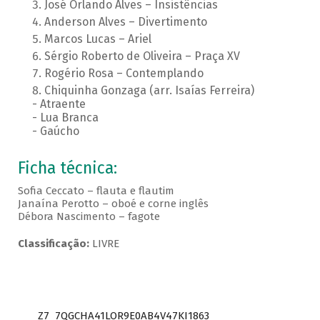
José Orlando Alves – Insistências
Anderson Alves – Divertimento
Marcos Lucas – Ariel
Sérgio Roberto de Oliveira – Praça XV
Rogério Rosa – Contemplando
Chiquinha Gonzaga (arr. Isaías Ferreira)
- Atraente
- Lua Branca
- Gaúcho
Ficha técnica:
Sofia Ceccato – flauta e flautim
Janaína Perotto – oboé e corne inglês
Débora Nascimento – fagote
Classificação:
LIVRE
Z7_7QGCHA41LOR9E0AB4V47KI1863