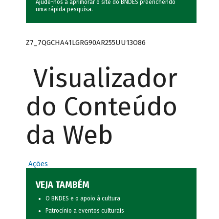
Ajude-nos a aprimorar o site do BNDES preenchendo
uma rápida
pesquisa
.
Z7_7QGCHA41LGRG90AR255UU13O86
Visualizador
do Conteúdo
da Web
Ações
VEJA TAMBÉM
O BNDES e o apoio à cultura
Patrocínio a eventos culturais