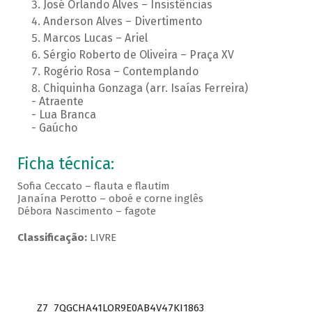
José Orlando Alves – Insistências
Anderson Alves – Divertimento
Marcos Lucas – Ariel
Sérgio Roberto de Oliveira – Praça XV
Rogério Rosa – Contemplando
Chiquinha Gonzaga (arr. Isaías Ferreira)
- Atraente
- Lua Branca
- Gaúcho
Ficha técnica:
Sofia Ceccato – flauta e flautim
Janaína Perotto – oboé e corne inglês
Débora Nascimento – fagote
Classificação:
LIVRE
Z7_7QGCHA41LOR9E0AB4V47KI1863