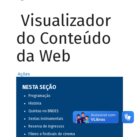
Visualizador
do Conteúdo
da Web
Ações
NESTA SEÇÃO
Programação
História
Quintas no BNDES
Sextas instrumentais
Reserva de ingressos
Filmes e festivais de cinema