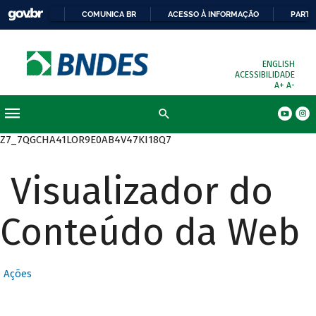
COMUNICA BR
ACESSO À INFORMAÇÃO
PARTI
ENGLISH
ACESSIBILIDADE
A+
A-
Busca
Z7_7QGCHA41LOR9E0AB4V47KI18Q7
Visualizador do
Conteúdo da Web
Ações