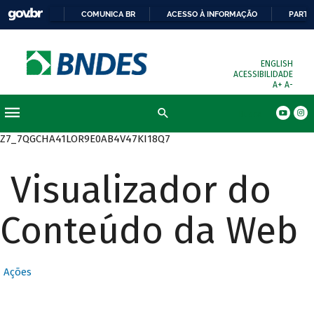
COMUNICA BR
ACESSO À INFORMAÇÃO
PARTI
ENGLISH
ACESSIBILIDADE
A+
A-
Busca
Z7_7QGCHA41LOR9E0AB4V47KI18Q7
Visualizador do
Conteúdo da Web
Ações