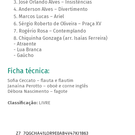
José Orlando Alves – Insistências
Anderson Alves – Divertimento
Marcos Lucas – Ariel
Sérgio Roberto de Oliveira – Praça XV
Rogério Rosa – Contemplando
Chiquinha Gonzaga (arr. Isaías Ferreira)
- Atraente
- Lua Branca
- Gaúcho
Ficha técnica:
Sofia Ceccato – flauta e flautim
Janaína Perotto – oboé e corne inglês
Débora Nascimento – fagote
Classificação:
LIVRE
Z7_7QGCHA41LOR9E0AB4V47KI1863