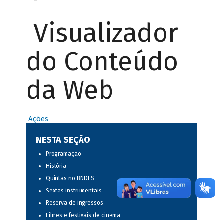
Visualizador
do Conteúdo
da Web
Ações
NESTA SEÇÃO
Programação
História
Quintas no BNDES
Sextas instrumentais
Reserva de ingressos
Filmes e festivais de cinema