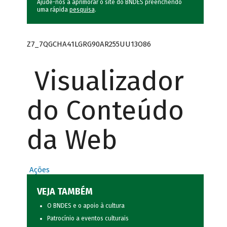
Ajude-nos a aprimorar o site do BNDES preenchendo
uma rápida
pesquisa
.
Z7_7QGCHA41LGRG90AR255UU13O86
Visualizador
do Conteúdo
da Web
Ações
VEJA TAMBÉM
O BNDES e o apoio à cultura
Patrocínio a eventos culturais