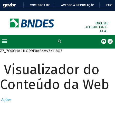
COMUNICA BR
ACESSO À INFORMAÇÃO
PARTI
ENGLISH
ACESSIBILIDADE
A+
A-
Busca
Z7_7QGCHA41LOR9E0AB4V47KI18Q7
Visualizador do
Conteúdo da Web
Ações