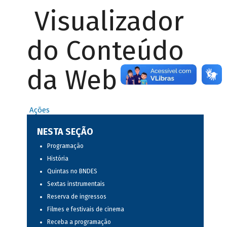
Visualizador
do Conteúdo
da Web
Ações
NESTA SEÇÃO
Programação
História
Quintas no BNDES
Sextas instrumentais
Reserva de ingressos
Filmes e festivais de cinema
Receba a programação