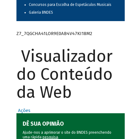
Concursos para Escolha de Espetáculos Musicais
Galeria BNDES
Z7_7QGCHA41LOR9E0AB4V47KI18M2
Visualizador
do Conteúdo
da Web
Ações
DÊ SUA OPINIÃO
Ajude-nos a aprimorar o site do BNDES preenchendo
uma rápida
pesquisa
.