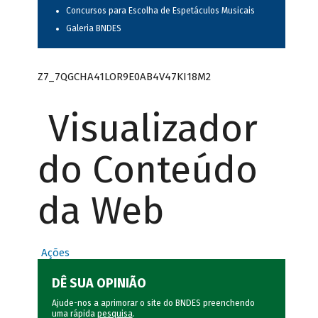
Concursos para Escolha de Espetáculos Musicais
Galeria BNDES
Z7_7QGCHA41LOR9E0AB4V47KI18M2
Visualizador
do Conteúdo
da Web
Ações
DÊ SUA OPINIÃO
Ajude-nos a aprimorar o site do BNDES preenchendo
uma rápida
pesquisa
.