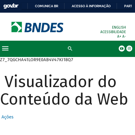
COMUNICA BR
ACESSO À INFORMAÇÃO
PARTI
ENGLISH
ACESSIBILIDADE
A+
A-
Busca
Z7_7QGCHA41LOR9E0AB4V47KI18Q7
Visualizador do
Conteúdo da Web
Ações