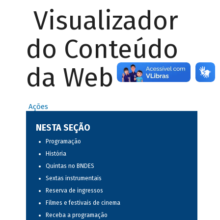
Visualizador
do Conteúdo
da Web
Ações
NESTA SEÇÃO
Programação
História
Quintas no BNDES
Sextas instrumentais
Reserva de ingressos
Filmes e festivais de cinema
Receba a programação