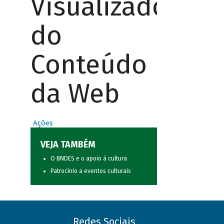
Visualizador
do
Conteúdo
da Web
Ações
VEJA TAMBÉM
O BNDES e o apoio à cultura
Patrocínio a eventos culturais
Redes Sociais