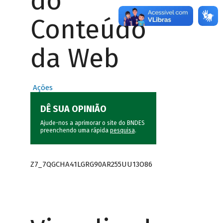
do
Conteúdo
da Web
Ações
DÊ SUA OPINIÃO
Ajude-nos a aprimorar o site do BNDES
preenchendo uma rápida
pesquisa
.
Z7_7QGCHA41LGRG90AR255UU13O86