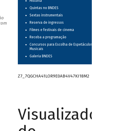
História
Quintas no BNDES
Sextas instrumentais
ão
 com
Reserva de ingressos
Filmes e festivais de cinema
Receba a programação
Concursos para Escolha de Espetáculos
Musicais
Galeria BNDES
Z7_7QGCHA41LOR9E0AB4V47KI18M2
Visualizador