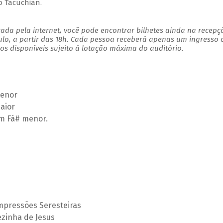
o Tacuchian.
ada pela internet, você pode encontrar bilhetes ainda na recepç
ulo, a partir das 18h. Cada pessoa receberá apenas um ingresso
s disponíveis sujeito à lotação máxima do auditório.
Menor
aior
em Fá# menor.
 Impressões Seresteiras
rezinha de Jesus