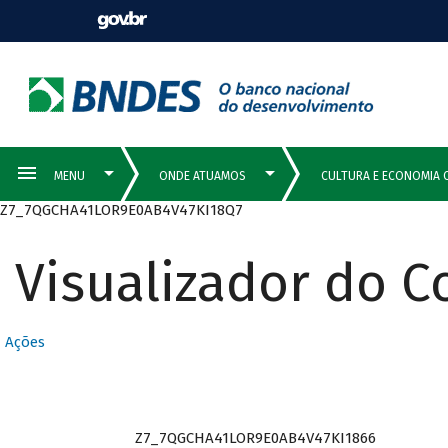
Z7_7QGCHA41LOR9E0AB4V47KI18Q7
Visualizador do 
Ações
Z7_7QGCHA41LOR9E0AB4V47KI1866