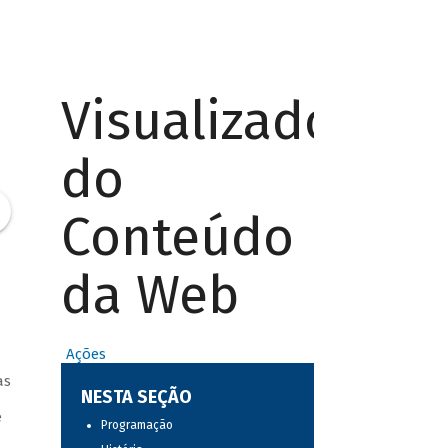
Visualizador
do
Conteúdo
da Web
Ações
a
as
NESTA SEÇÃO
e
Programação