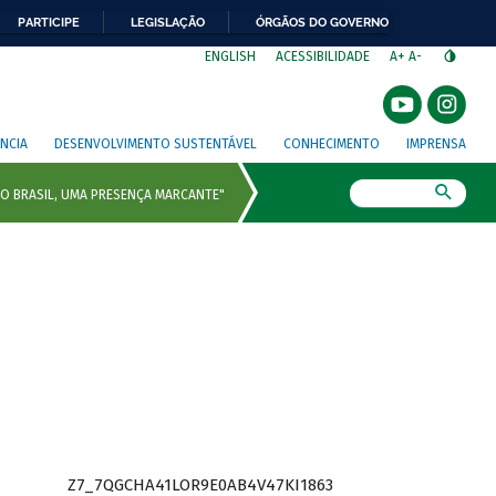
PARTICIPE
LEGISLAÇÃO
ÓRGÃOS DO GOVERNO
⁣
ENGLISH
ACESSIBILIDADE
A+
A-
NCIA
DESENVOLVIMENTO SUSTENTÁVEL
CONHECIMENTO
IMPRENSA
Busca
Z7_7QGCHA41LOR9E0AB4V47KI1863