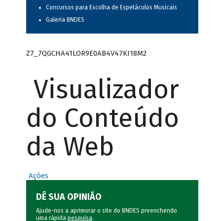
Concursos para Escolha de Espetáculos Musicais
Galeria BNDES
Z7_7QGCHA41LOR9E0AB4V47KI18M2
Visualizador
do Conteúdo
da Web
Ações
DÊ SUA OPINIÃO
Ajude-nos a aprimorar o site do BNDES preenchendo
uma rápida
pesquisa
.