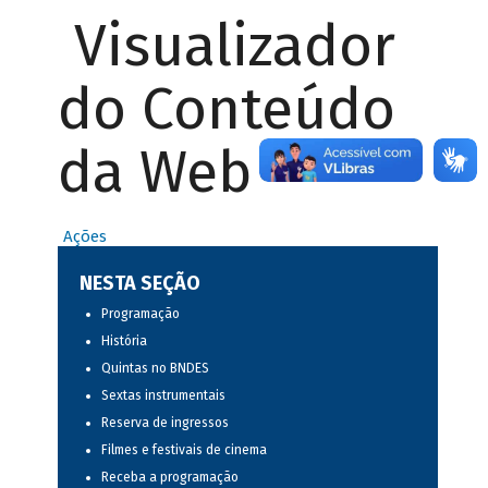
Visualizador
do Conteúdo
da Web
Ações
NESTA SEÇÃO
Programação
História
Quintas no BNDES
Sextas instrumentais
Reserva de ingressos
Filmes e festivais de cinema
Receba a programação