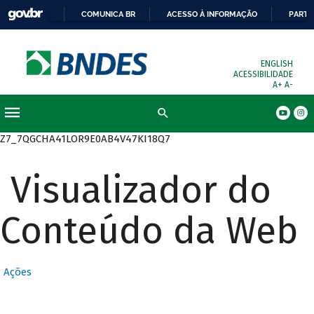
COMUNICA BR
ACESSO À INFORMAÇÃO
PARTI
ENGLISH
ACESSIBILIDADE
A+
A-
Busca
Z7_7QGCHA41LOR9E0AB4V47KI18Q7
Visualizador do
Conteúdo da Web
Ações