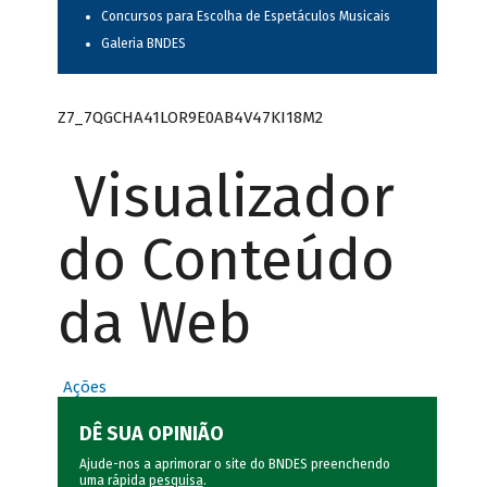
Concursos para Escolha de Espetáculos Musicais
Galeria BNDES
Z7_7QGCHA41LOR9E0AB4V47KI18M2
Visualizador
do Conteúdo
da Web
Ações
DÊ SUA OPINIÃO
Ajude-nos a aprimorar o site do BNDES preenchendo
uma rápida
pesquisa
.