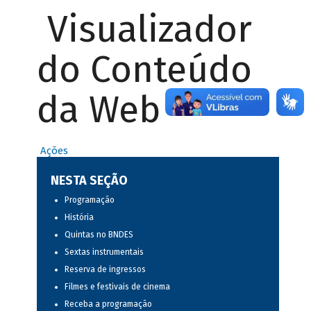
Visualizador
do Conteúdo
da Web
Ações
NESTA SEÇÃO
Programação
História
Quintas no BNDES
Sextas instrumentais
Reserva de ingressos
Filmes e festivais de cinema
Receba a programação