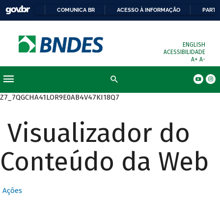
COMUNICA BR
ACESSO À INFORMAÇÃO
PARTI
ENGLISH
ACESSIBILIDADE
A+
A-
Busca
Z7_7QGCHA41LOR9E0AB4V47KI18Q7
Visualizador do
Conteúdo da Web
Ações