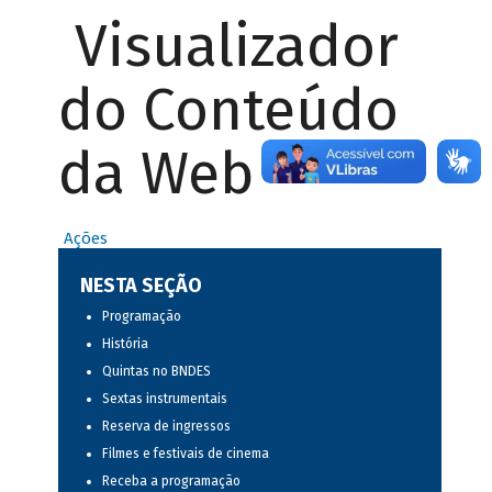
Visualizador
do Conteúdo
da Web
Ações
NESTA SEÇÃO
Programação
História
Quintas no BNDES
Sextas instrumentais
Reserva de ingressos
Filmes e festivais de cinema
Receba a programação