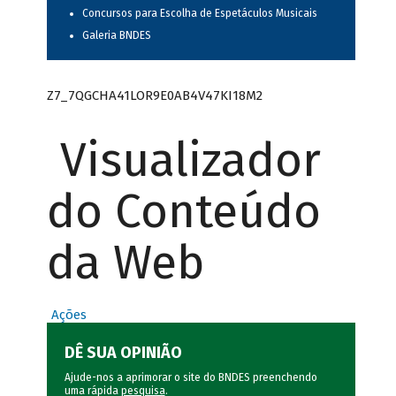
Concursos para Escolha de Espetáculos Musicais
Galeria BNDES
Z7_7QGCHA41LOR9E0AB4V47KI18M2
Visualizador
do Conteúdo
da Web
Ações
DÊ SUA OPINIÃO
Ajude-nos a aprimorar o site do BNDES preenchendo
uma rápida
pesquisa
.