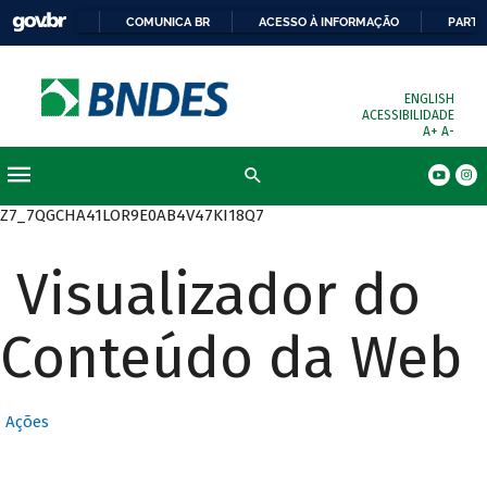
COMUNICA BR
ACESSO À INFORMAÇÃO
PARTI
ENGLISH
ACESSIBILIDADE
A+
A-
Busca
Z7_7QGCHA41LOR9E0AB4V47KI18Q7
Visualizador do
Conteúdo da Web
Ações