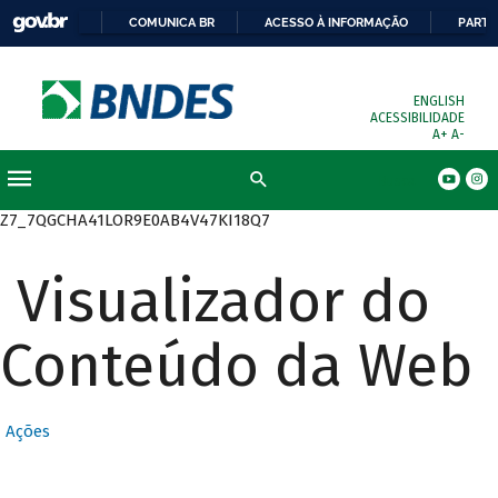
COMUNICA BR
ACESSO À INFORMAÇÃO
PARTI
ENGLISH
ACESSIBILIDADE
A+
A-
Busca
Z7_7QGCHA41LOR9E0AB4V47KI18Q7
Visualizador do
Conteúdo da Web
Ações