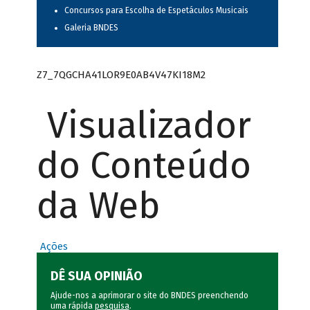
Concursos para Escolha de Espetáculos Musicais
Galeria BNDES
Z7_7QGCHA41LOR9E0AB4V47KI18M2
Visualizador
do Conteúdo
da Web
Ações
DÊ SUA OPINIÃO
Ajude-nos a aprimorar o site do BNDES preenchendo
uma rápida
pesquisa
.