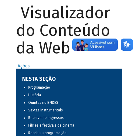
Visualizador
do Conteúdo
da Web
Ações
NESTA SEÇÃO
Programação
História
Quintas no BNDES
Sextas instrumentais
Reserva de ingressos
Filmes e festivais de cinema
Receba a programação