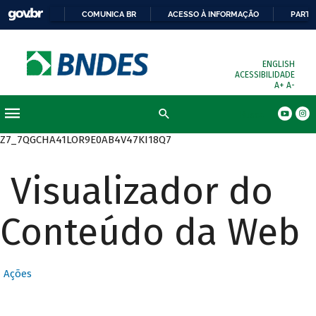
COMUNICA BR
ACESSO À INFORMAÇÃO
PARTI
ENGLISH
ACESSIBILIDADE
A+
A-
Busca
Z7_7QGCHA41LOR9E0AB4V47KI18Q7
Visualizador do
Conteúdo da Web
Ações