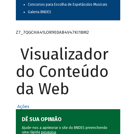
Concursos para Escolha de Espetáculos Musicais
Galeria BNDES
Z7_7QGCHA41LOR9E0AB4V47KI18M2
Visualizador
do Conteúdo
da Web
Ações
DÊ SUA OPINIÃO
Ajude-nos a aprimorar o site do BNDES preenchendo
uma rápida
pesquisa
.