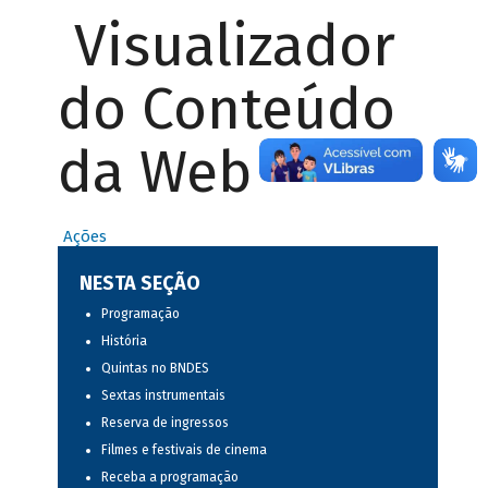
Visualizador
do Conteúdo
da Web
Ações
NESTA SEÇÃO
Programação
História
Quintas no BNDES
Sextas instrumentais
Reserva de ingressos
Filmes e festivais de cinema
Receba a programação