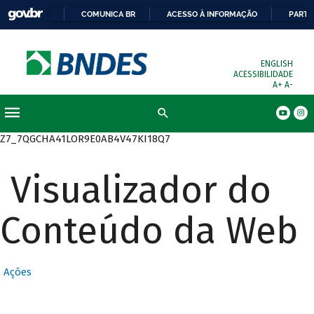
COMUNICA BR
ACESSO À INFORMAÇÃO
PARTI
ENGLISH
ACESSIBILIDADE
A+
A-
Busca
Z7_7QGCHA41LOR9E0AB4V47KI18Q7
Visualizador do
Conteúdo da Web
Ações