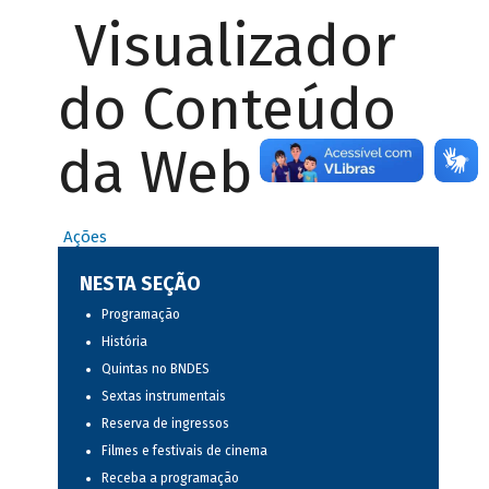
Visualizador
do Conteúdo
da Web
Ações
NESTA SEÇÃO
Programação
História
Quintas no BNDES
Sextas instrumentais
Reserva de ingressos
Filmes e festivais de cinema
Receba a programação