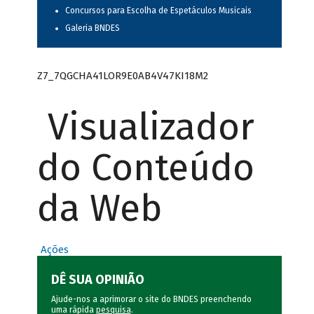
Concursos para Escolha de Espetáculos Musicais
Galeria BNDES
Z7_7QGCHA41LOR9E0AB4V47KI18M2
Visualizador
do Conteúdo
da Web
Ações
DÊ SUA OPINIÃO
Ajude-nos a aprimorar o site do BNDES preenchendo
uma rápida
pesquisa
.