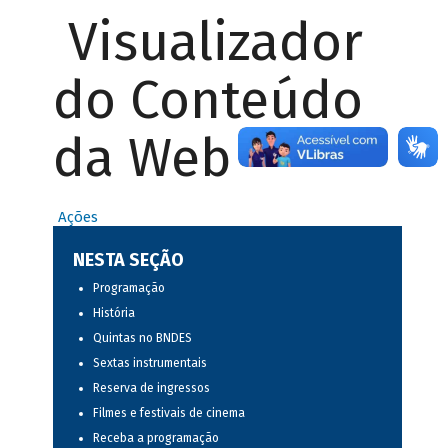
Visualizador
do Conteúdo
da Web
Ações
NESTA SEÇÃO
Programação
História
Quintas no BNDES
Sextas instrumentais
Reserva de ingressos
Filmes e festivais de cinema
Receba a programação