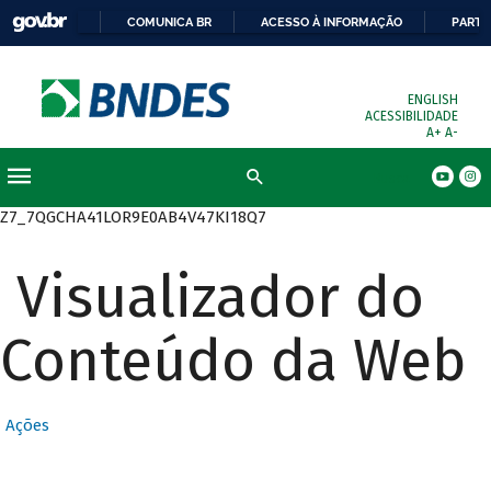
COMUNICA BR
ACESSO À INFORMAÇÃO
PARTI
ENGLISH
ACESSIBILIDADE
A+
A-
Busca
Z7_7QGCHA41LOR9E0AB4V47KI18Q7
Visualizador do
Conteúdo da Web
Ações