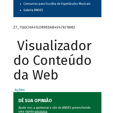
Concursos para Escolha de Espetáculos Musicais
Galeria BNDES
Z7_7QGCHA41LOR9E0AB4V47KI18M2
Visualizador
do Conteúdo
da Web
Ações
DÊ SUA OPINIÃO
Ajude-nos a aprimorar o site do BNDES preenchendo
uma rápida
pesquisa
.