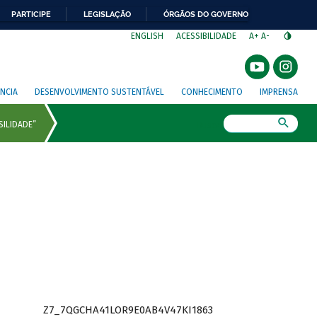
PARTICIPE
LEGISLAÇÃO
ÓRGÃOS DO GOVERNO
⁣
ENGLISH
ACESSIBILIDADE
A+
A-
NCIA
DESENVOLVIMENTO SUSTENTÁVEL
CONHECIMENTO
IMPRENSA
Busca
Z7_7QGCHA41LOR9E0AB4V47KI1863