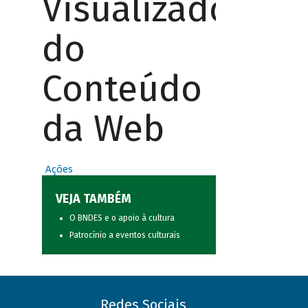
Visualizador
do
Conteúdo
da Web
Ações
VEJA TAMBÉM
O BNDES e o apoio à cultura
Patrocínio a eventos culturais
Redes Sociais