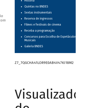
História
Quintas no BNDES
Sextas instrumentais
ão
Reserva de ingressos
 com
Filmes e festivais de cinema
Receba a programação
Concursos para Escolha de Espetáculos
Musicais
Galeria BNDES
Z7_7QGCHA41LOR9E0AB4V47KI18M2
Visualizador