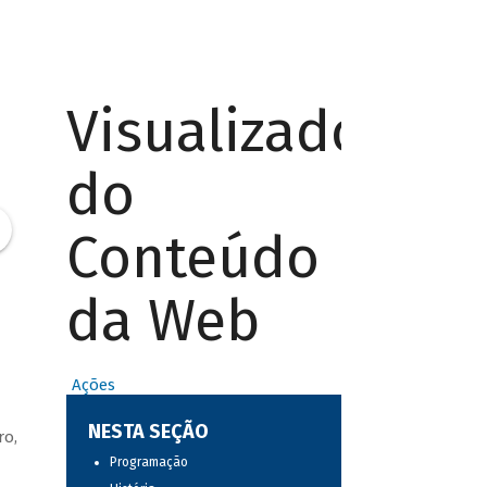
Visualizador
do
Conteúdo
da Web
Ações
NESTA SEÇÃO
ro,
Programação