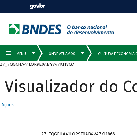
Z7_7QGCHA41LOR9E0AB4V47KI18Q7
Visualizador do 
Ações
Z7_7QGCHA41LOR9E0AB4V47KI1866