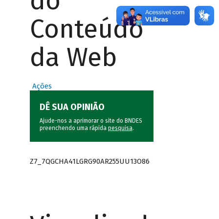
do
Conteúdo
da Web
Ações
DÊ SUA OPINIÃO
Ajude-nos a aprimorar o site do BNDES
preenchendo uma rápida
pesquisa
.
Z7_7QGCHA41LGRG90AR255UU13O86