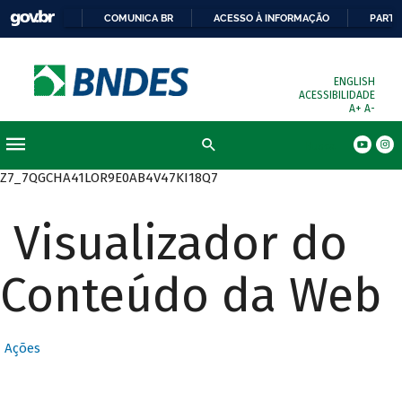
COMUNICA BR
ACESSO À INFORMAÇÃO
PARTI
ENGLISH
ACESSIBILIDADE
A+
A-
Busca
Z7_7QGCHA41LOR9E0AB4V47KI18Q7
Visualizador do
Conteúdo da Web
Ações