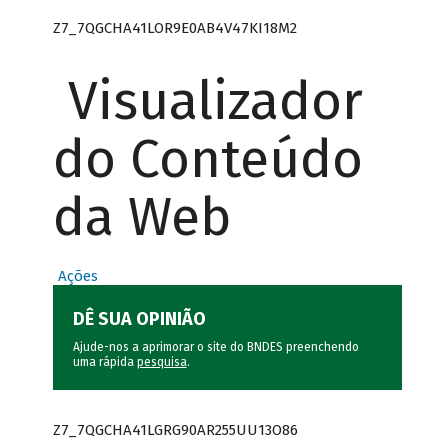
Z7_7QGCHA41LOR9E0AB4V47KI18M2
Visualizador
do Conteúdo
da Web
Ações
DÊ SUA OPINIÃO
Ajude-nos a aprimorar o site do BNDES preenchendo
uma rápida
pesquisa
.
Z7_7QGCHA41LGRG90AR255UU13O86