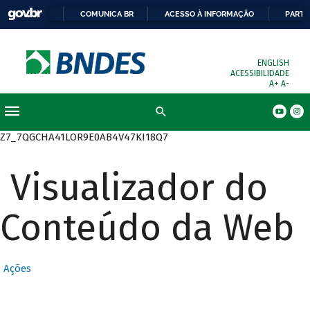
COMUNICA BR
ACESSO À INFORMAÇÃO
PARTI
ENGLISH
ACESSIBILIDADE
A+
A-
Busca
Z7_7QGCHA41LOR9E0AB4V47KI18Q7
Visualizador do
Conteúdo da Web
Ações