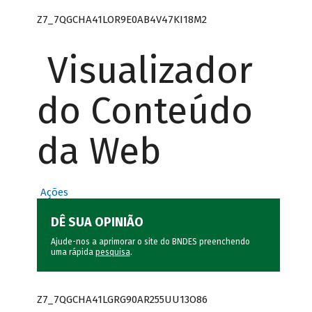
Z7_7QGCHA41LOR9E0AB4V47KI18M2
Visualizador
do Conteúdo
da Web
Ações
DÊ SUA OPINIÃO
Ajude-nos a aprimorar o site do BNDES preenchendo
uma rápida
pesquisa
.
Z7_7QGCHA41LGRG90AR255UU13O86