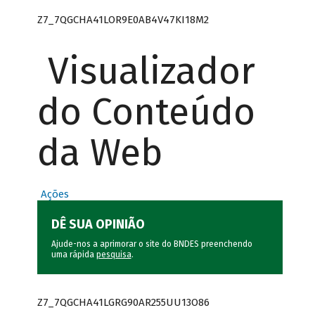
Z7_7QGCHA41LOR9E0AB4V47KI18M2
Visualizador
do Conteúdo
da Web
Ações
DÊ SUA OPINIÃO
Ajude-nos a aprimorar o site do BNDES preenchendo
uma rápida
pesquisa
.
Z7_7QGCHA41LGRG90AR255UU13O86