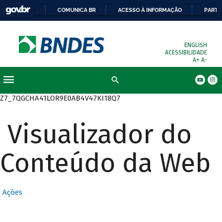
COMUNICA BR
ACESSO À INFORMAÇÃO
PARTI
ENGLISH
ACESSIBILIDADE
A+
A-
Busca
Z7_7QGCHA41LOR9E0AB4V47KI18Q7
Visualizador do
Conteúdo da Web
Ações