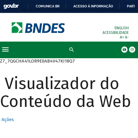
COMUNICA BR
ACESSO À INFORMAÇÃO
PARTI
ENGLISH
ACESSIBILIDADE
A+
A-
Busca
Z7_7QGCHA41LOR9E0AB4V47KI18Q7
Visualizador do
Conteúdo da Web
Ações