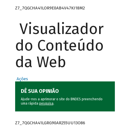
Z7_7QGCHA41LOR9E0AB4V47KI18M2
Visualizador
do Conteúdo
da Web
Ações
DÊ SUA OPINIÃO
Ajude-nos a aprimorar o site do BNDES preenchendo
uma rápida
pesquisa
.
Z7_7QGCHA41LGRG90AR255UU13O86