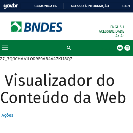
COMUNICA BR
ACESSO À INFORMAÇÃO
PARTI
ENGLISH
ACESSIBILIDADE
A+
A-
Busca
Z7_7QGCHA41LOR9E0AB4V47KI18Q7
Visualizador do
Conteúdo da Web
Ações