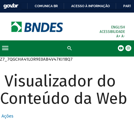
COMUNICA BR
ACESSO À INFORMAÇÃO
PARTI
ENGLISH
ACESSIBILIDADE
A+
A-
Busca
Z7_7QGCHA41LOR9E0AB4V47KI18Q7
Visualizador do
Conteúdo da Web
Ações