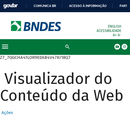
COMUNICA BR
ACESSO À INFORMAÇÃO
PARTI
ENGLISH
ACESSIBILIDADE
A+
A-
Busca
Z7_7QGCHA41LOR9E0AB4V47KI18Q7
Visualizador do
Conteúdo da Web
Ações