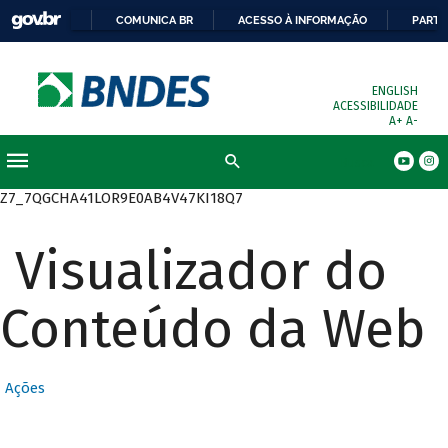
COMUNICA BR
ACESSO À INFORMAÇÃO
PARTI
ENGLISH
ACESSIBILIDADE
A+
A-
Busca
Z7_7QGCHA41LOR9E0AB4V47KI18Q7
Visualizador do
Conteúdo da Web
Ações