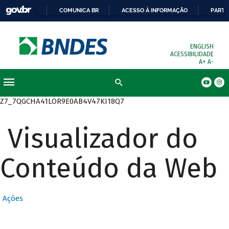
COMUNICA BR
ACESSO À INFORMAÇÃO
PARTI
ENGLISH
ACESSIBILIDADE
A+
A-
Busca
Z7_7QGCHA41LOR9E0AB4V47KI18Q7
Visualizador do
Conteúdo da Web
Ações