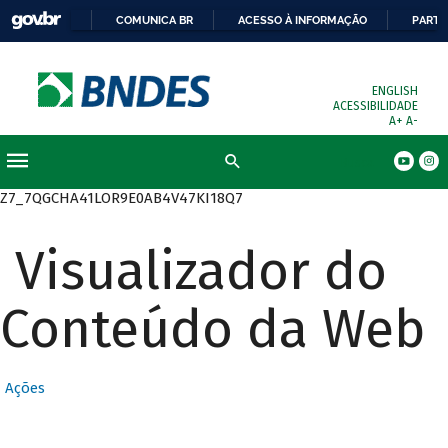
COMUNICA BR
ACESSO À INFORMAÇÃO
PARTI
ENGLISH
ACESSIBILIDADE
A+
A-
Busca
Z7_7QGCHA41LOR9E0AB4V47KI18Q7
Visualizador do
Conteúdo da Web
Ações