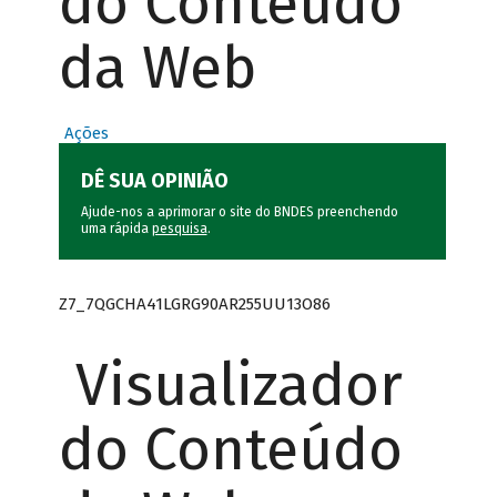
do Conteúdo
da Web
Ações
DÊ SUA OPINIÃO
Ajude-nos a aprimorar o site do BNDES preenchendo
uma rápida
pesquisa
.
Z7_7QGCHA41LGRG90AR255UU13O86
Visualizador
do Conteúdo