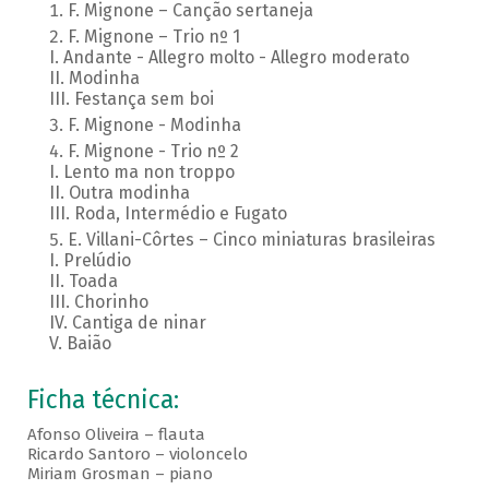
F. Mignone – Canção sertaneja
F. Mignone – Trio nº 1
I. Andante - Allegro molto - Allegro moderato
II. Modinha
III. Festança sem boi
F. Mignone - Modinha
F. Mignone - Trio nº 2
I. Lento ma non troppo
II. Outra modinha
III. Roda, Intermédio e Fugato
E. Villani-Côrtes – Cinco miniaturas brasileiras
I. Prelúdio
II. Toada
III. Chorinho
IV. Cantiga de ninar
V. Baião
Ficha técnica:
Afonso Oliveira – flauta
Ricardo Santoro – violoncelo
Miriam Grosman – piano