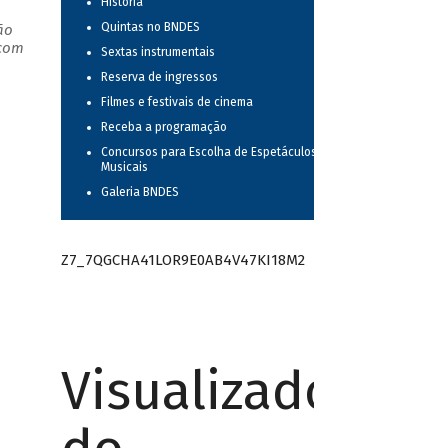
História
Quintas no BNDES
ão
 com
Sextas instrumentais
Reserva de ingressos
Filmes e festivais de cinema
Receba a programação
Concursos para Escolha de Espetáculos
Musicais
Galeria BNDES
Z7_7QGCHA41LOR9E0AB4V47KI18M2
Visualizador