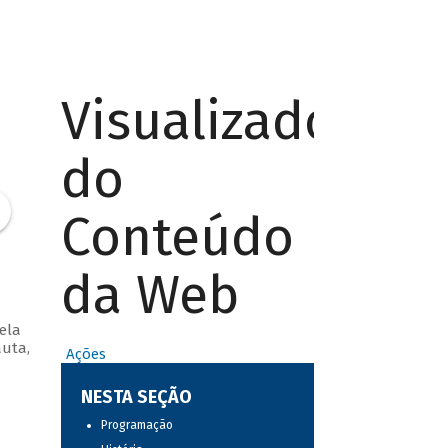
Visualizador
do
Conteúdo
da Web
ela
auta,
Ações
NESTA SEÇÃO
Programação