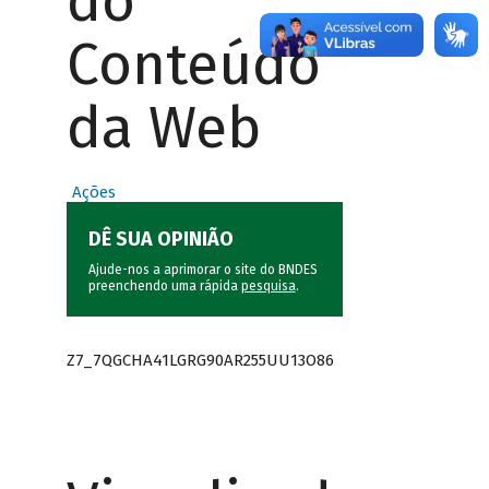
do
Conteúdo
da Web
Ações
DÊ SUA OPINIÃO
Ajude-nos a aprimorar o site do BNDES
preenchendo uma rápida
pesquisa
.
Z7_7QGCHA41LGRG90AR255UU13O86