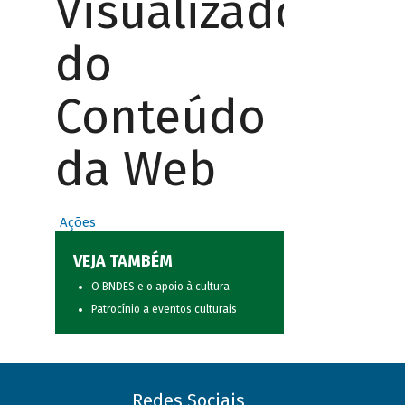
Visualizador
do
Conteúdo
da Web
Ações
VEJA TAMBÉM
O BNDES e o apoio à cultura
Patrocínio a eventos culturais
Redes Sociais