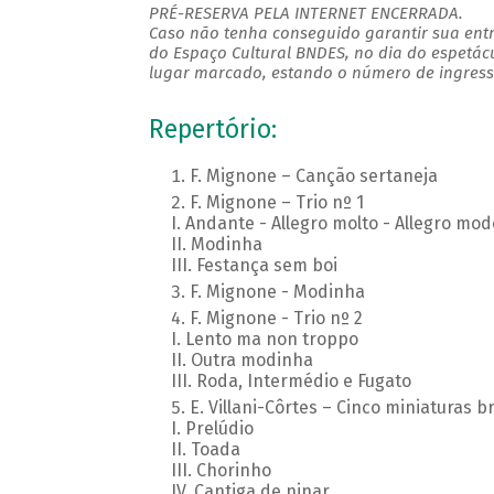
PRÉ-RESERVA PELA INTERNET ENCERRADA.
Caso não tenha conseguido garantir sua entr
do Espaço Cultural BNDES, no dia do espetác
lugar marcado, estando o número de ingresso
Repertório:
F. Mignone – Canção sertaneja
F. Mignone – Trio nº 1
I. Andante - Allegro molto - Allegro mod
II. Modinha
III. Festança sem boi
F. Mignone - Modinha
F. Mignone - Trio nº 2
I. Lento ma non troppo
II. Outra modinha
III. Roda, Intermédio e Fugato
E. Villani-Côrtes – Cinco miniaturas br
I. Prelúdio
II. Toada
III. Chorinho
IV. Cantiga de ninar