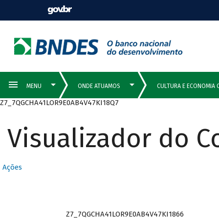
Z7_7QGCHA41LOR9E0AB4V47KI18Q7
Visualizador do 
Ações
Z7_7QGCHA41LOR9E0AB4V47KI1866