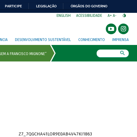
PARTICIPE
LEGISLAÇÃO
ÓRGÃOS DO GOVERNO
⁣
ENGLISH
ACESSIBILIDADE
A+
A-
NCIA
DESENVOLVIMENTO SUSTENTÁVEL
CONHECIMENTO
IMPRENSA
Busca
Z7_7QGCHA41LOR9E0AB4V47KI1863