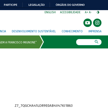
PARTICIPE
LEGISLAÇÃO
ÓRGÃOS DO GOVERNO
⁣
ENGLISH
ACESSIBILIDADE
A+
A-
NCIA
DESENVOLVIMENTO SUSTENTÁVEL
CONHECIMENTO
IMPRENSA
Busca
Z7_7QGCHA41LOR9E0AB4V47KI1863