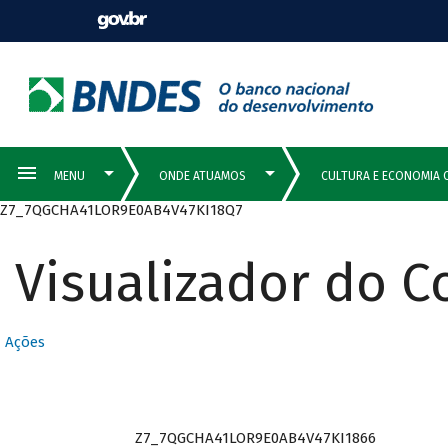
Z7_7QGCHA41LOR9E0AB4V47KI18Q7
Visualizador do 
Ações
Z7_7QGCHA41LOR9E0AB4V47KI1866