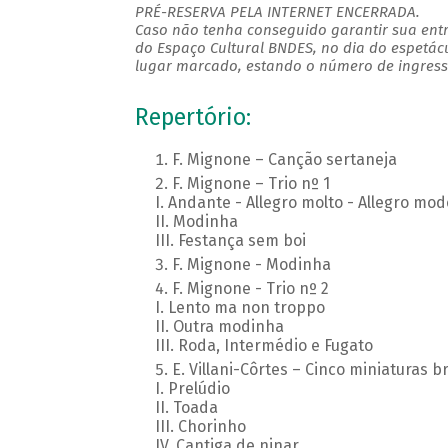
PRÉ-RESERVA PELA INTERNET ENCERRADA.
Caso não tenha conseguido garantir sua entr
do Espaço Cultural BNDES, no dia do espetác
lugar marcado, estando o número de ingresso
Repertório:
F. Mignone – Canção sertaneja
F. Mignone – Trio nº 1
I. Andante - Allegro molto - Allegro mod
II. Modinha
III. Festança sem boi
F. Mignone - Modinha
F. Mignone - Trio nº 2
I. Lento ma non troppo
II. Outra modinha
III. Roda, Intermédio e Fugato
E. Villani-Côrtes – Cinco miniaturas br
I. Prelúdio
II. Toada
III. Chorinho
IV. Cantiga de ninar