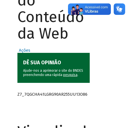
do
Conteúdo
da Web
Ações
DÊ SUA OPINIÃO
Ajude-nos a aprimorar o site do BNDES
preenchendo uma rápida
pesquisa
.
Z7_7QGCHA41LGRG90AR255UU13O86