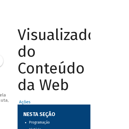
Visualizador
do
Conteúdo
da Web
ela
auta,
Ações
NESTA SEÇÃO
Programação