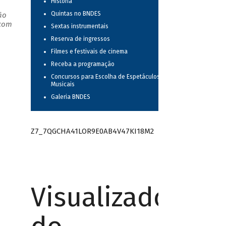
História
Quintas no BNDES
ão
 com
Sextas instrumentais
Reserva de ingressos
Filmes e festivais de cinema
Receba a programação
Concursos para Escolha de Espetáculos
Musicais
Galeria BNDES
Z7_7QGCHA41LOR9E0AB4V47KI18M2
Visualizador