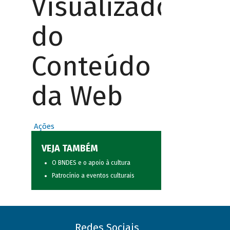
Visualizador
do
Conteúdo
da Web
Ações
VEJA TAMBÉM
O BNDES e o apoio à cultura
Patrocínio a eventos culturais
Redes Sociais