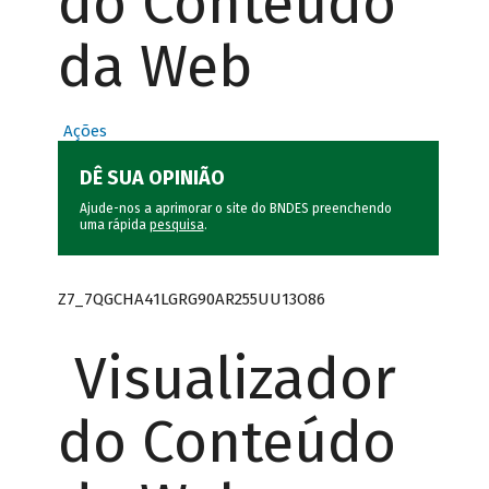
do Conteúdo
da Web
Ações
DÊ SUA OPINIÃO
Ajude-nos a aprimorar o site do BNDES preenchendo
uma rápida
pesquisa
.
Z7_7QGCHA41LGRG90AR255UU13O86
Visualizador
do Conteúdo