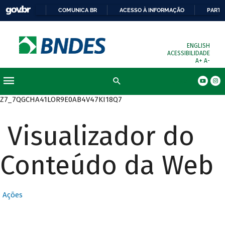
COMUNICA BR
ACESSO À INFORMAÇÃO
PARTI
ENGLISH
ACESSIBILIDADE
A+
A-
Busca
Z7_7QGCHA41LOR9E0AB4V47KI18Q7
Visualizador do
Conteúdo da Web
Ações