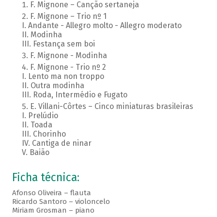
F. Mignone – Canção sertaneja
F. Mignone – Trio nº 1
I. Andante - Allegro molto - Allegro moderato
II. Modinha
III. Festança sem boi
F. Mignone - Modinha
F. Mignone - Trio nº 2
I. Lento ma non troppo
II. Outra modinha
III. Roda, Intermédio e Fugato
E. Villani-Côrtes – Cinco miniaturas brasileiras
I. Prelúdio
II. Toada
III. Chorinho
IV. Cantiga de ninar
V. Baião
Ficha técnica:
Afonso Oliveira – flauta
Ricardo Santoro – violoncelo
Miriam Grosman – piano