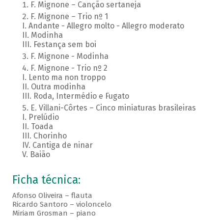
F. Mignone – Canção sertaneja
F. Mignone – Trio nº 1
I. Andante - Allegro molto - Allegro moderato
II. Modinha
III. Festança sem boi
F. Mignone - Modinha
F. Mignone - Trio nº 2
I. Lento ma non troppo
II. Outra modinha
III. Roda, Intermédio e Fugato
E. Villani-Côrtes – Cinco miniaturas brasileiras
I. Prelúdio
II. Toada
III. Chorinho
IV. Cantiga de ninar
V. Baião
Ficha técnica:
Afonso Oliveira – flauta
Ricardo Santoro – violoncelo
Miriam Grosman – piano