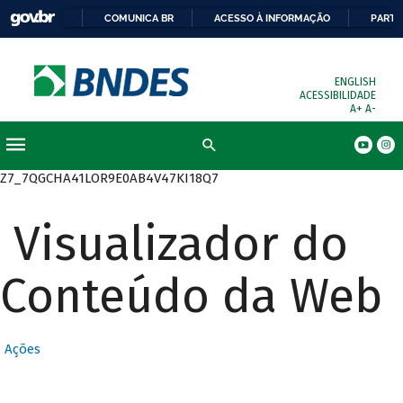
COMUNICA BR
ACESSO À INFORMAÇÃO
PARTI
ENGLISH
ACESSIBILIDADE
A+
A-
Busca
Z7_7QGCHA41LOR9E0AB4V47KI18Q7
Visualizador do
Conteúdo da Web
Ações