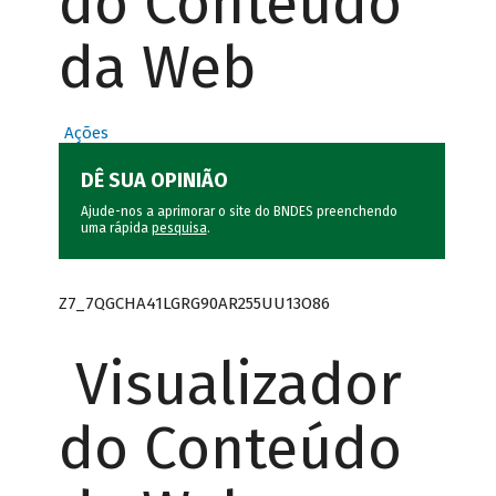
do Conteúdo
da Web
Ações
DÊ SUA OPINIÃO
Ajude-nos a aprimorar o site do BNDES preenchendo
uma rápida
pesquisa
.
Z7_7QGCHA41LGRG90AR255UU13O86
Visualizador
do Conteúdo