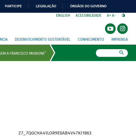
PARTICIPE
LEGISLAÇÃO
ÓRGÃOS DO GOVERNO
⁣
ENGLISH
ACESSIBILIDADE
A+
A-
NCIA
DESENVOLVIMENTO SUSTENTÁVEL
CONHECIMENTO
IMPRENSA
Busca
Z7_7QGCHA41LOR9E0AB4V47KI1863