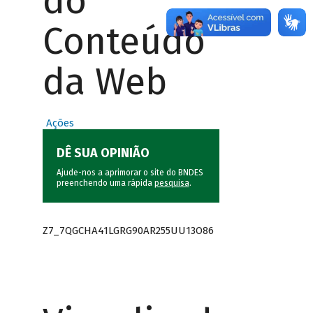
do
Conteúdo
da Web
Ações
DÊ SUA OPINIÃO
Ajude-nos a aprimorar o site do BNDES
preenchendo uma rápida
pesquisa
.
Z7_7QGCHA41LGRG90AR255UU13O86