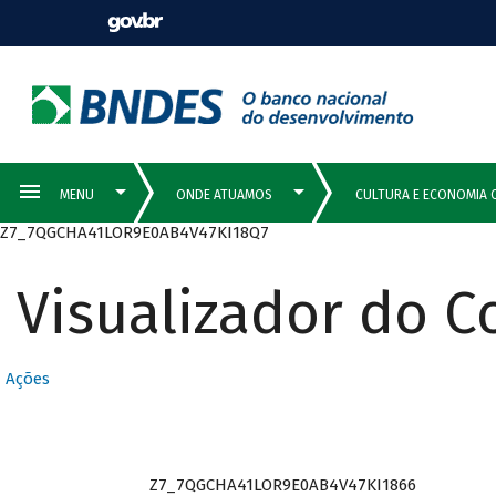
Z7_7QGCHA41LOR9E0AB4V47KI18Q7
Visualizador do 
Ações
Z7_7QGCHA41LOR9E0AB4V47KI1866