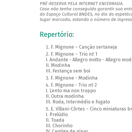
PRÉ-RESERVA PELA INTERNET ENCERRADA.
Caso não tenha conseguido garantir sua entr
do Espaço Cultural BNDES, no dia do espetác
lugar marcado, estando o número de ingresso
Repertório:
F. Mignone – Canção sertaneja
F. Mignone – Trio nº 1
I. Andante - Allegro molto - Allegro mod
II. Modinha
III. Festança sem boi
F. Mignone - Modinha
F. Mignone - Trio nº 2
I. Lento ma non troppo
II. Outra modinha
III. Roda, Intermédio e Fugato
E. Villani-Côrtes – Cinco miniaturas br
I. Prelúdio
II. Toada
III. Chorinho
IV. Cantiga de ninar