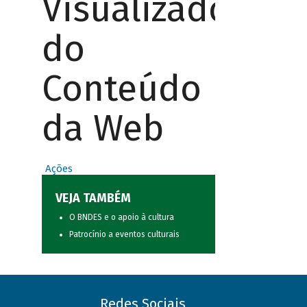
Visualizador
do
Conteúdo
da Web
Ações
VEJA TAMBÉM
O BNDES e o apoio à cultura
Patrocínio a eventos culturais
Redes Sociais