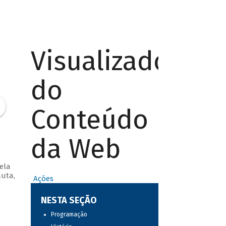
Visualizador
do
Conteúdo
da Web
ela
auta,
Ações
NESTA SEÇÃO
Programação