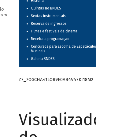
História
Quintas no BNDES
ão
 com
Sextas instrumentais
Reserva de ingressos
Filmes e festivais de cinema
Receba a programação
Concursos para Escolha de Espetáculos
Musicais
Galeria BNDES
Z7_7QGCHA41LOR9E0AB4V47KI18M2
Visualizador