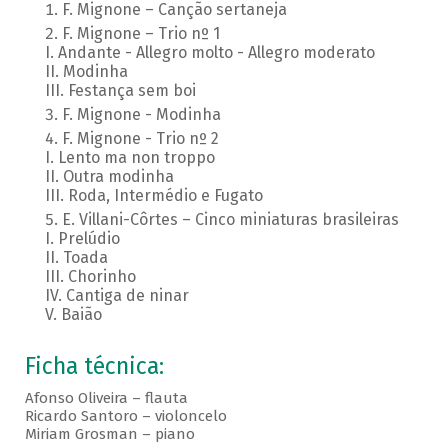
F. Mignone – Canção sertaneja
F. Mignone – Trio nº 1
I. Andante - Allegro molto - Allegro moderato
II. Modinha
III. Festança sem boi
F. Mignone - Modinha
F. Mignone - Trio nº 2
I. Lento ma non troppo
II. Outra modinha
III. Roda, Intermédio e Fugato
E. Villani-Côrtes – Cinco miniaturas brasileiras
I. Prelúdio
II. Toada
III. Chorinho
IV. Cantiga de ninar
V. Baião
Ficha técnica:
Afonso Oliveira – flauta
Ricardo Santoro – violoncelo
Miriam Grosman – piano