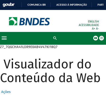
COMUNICA BR
ACESSO À INFORMAÇÃO
PARTI
ENGLISH
ACESSIBILIDADE
A+
A-
Busca
Z7_7QGCHA41LOR9E0AB4V47KI18Q7
Visualizador do
Conteúdo da Web
Ações