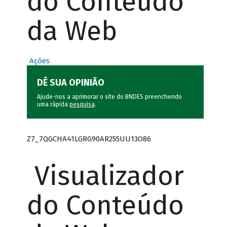
do Conteúdo
da Web
Ações
DÊ SUA OPINIÃO
Ajude-nos a aprimorar o site do BNDES preenchendo
uma rápida
pesquisa
.
Z7_7QGCHA41LGRG90AR255UU13O86
Visualizador
do Conteúdo