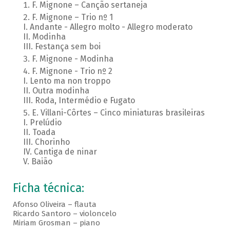
F. Mignone – Canção sertaneja
F. Mignone – Trio nº 1
I. Andante - Allegro molto - Allegro moderato
II. Modinha
III. Festança sem boi
F. Mignone - Modinha
F. Mignone - Trio nº 2
I. Lento ma non troppo
II. Outra modinha
III. Roda, Intermédio e Fugato
E. Villani-Côrtes – Cinco miniaturas brasileiras
I. Prelúdio
II. Toada
III. Chorinho
IV. Cantiga de ninar
V. Baião
Ficha técnica:
Afonso Oliveira – flauta
Ricardo Santoro – violoncelo
Miriam Grosman – piano