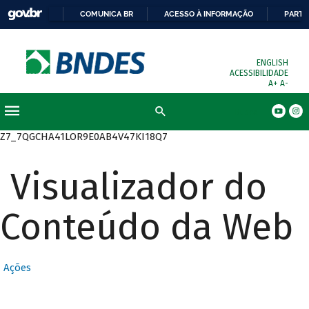
COMUNICA BR
ACESSO À INFORMAÇÃO
PARTI
ENGLISH
ACESSIBILIDADE
A+
A-
Busca
Z7_7QGCHA41LOR9E0AB4V47KI18Q7
Visualizador do
Conteúdo da Web
Ações