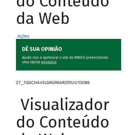
do Conteúdo
da Web
Ações
DÊ SUA OPINIÃO
Ajude-nos a aprimorar o site do BNDES preenchendo
uma rápida
pesquisa
.
Z7_7QGCHA41LGRG90AR255UU13O86
Visualizador
do Conteúdo