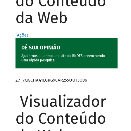
do Conteúdo
da Web
Ações
DÊ SUA OPINIÃO
Ajude-nos a aprimorar o site do BNDES preenchendo
uma rápida
pesquisa
.
Z7_7QGCHA41LGRG90AR255UU13O86
Visualizador
do Conteúdo