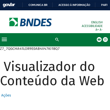
COMUNICA BR
ACESSO À INFORMAÇÃO
PARTI
ENGLISH
ACESSIBILIDADE
A+
A-
Busca
Z7_7QGCHA41LOR9E0AB4V47KI18Q7
Visualizador do
Conteúdo da Web
Ações