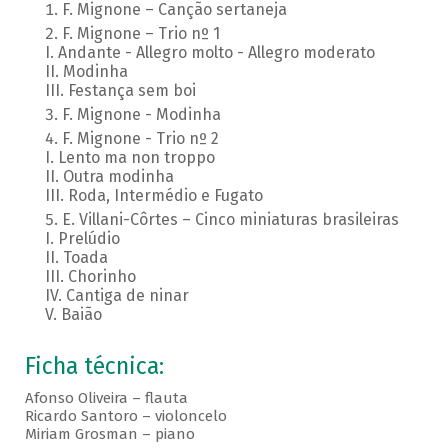
F. Mignone – Canção sertaneja
F. Mignone – Trio nº 1
I. Andante - Allegro molto - Allegro moderato
II. Modinha
III. Festança sem boi
F. Mignone - Modinha
F. Mignone - Trio nº 2
I. Lento ma non troppo
II. Outra modinha
III. Roda, Intermédio e Fugato
E. Villani-Côrtes – Cinco miniaturas brasileiras
I. Prelúdio
II. Toada
III. Chorinho
IV. Cantiga de ninar
V. Baião
Ficha técnica:
Afonso Oliveira – flauta
Ricardo Santoro – violoncelo
Miriam Grosman – piano