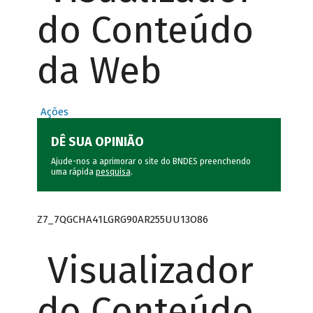
do Conteúdo
da Web
Ações
DÊ SUA OPINIÃO
Ajude-nos a aprimorar o site do BNDES preenchendo
uma rápida
pesquisa
.
Z7_7QGCHA41LGRG90AR255UU13O86
Visualizador
do Conteúdo