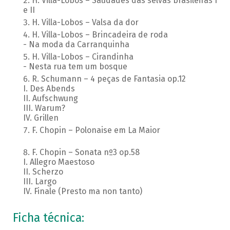
H. Villa-Lobos – Saudades das selvas brasileiras I
e II
H. Villa-Lobos – Valsa da dor
H. Villa-Lobos – Brincadeira de roda
- Na moda da Carranquinha
H. Villa-Lobos – Cirandinha
- Nesta rua tem um bosque
R. Schumann – 4 peças de Fantasia op.12
I. Des Abends
II. Aufschwung
III. Warum?
IV. Grillen
F. Chopin – Polonaise em La Maior
F. Chopin – Sonata nº3 op.58
I. Allegro Maestoso
II. Scherzo
III. Largo
IV. Finale (Presto ma non tanto)
Ficha técnica: