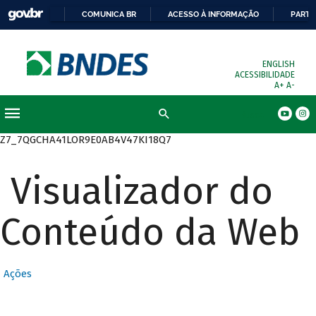
COMUNICA BR
ACESSO À INFORMAÇÃO
PARTI
ENGLISH
ACESSIBILIDADE
A+
A-
Busca
Z7_7QGCHA41LOR9E0AB4V47KI18Q7
Visualizador do
Conteúdo da Web
Ações