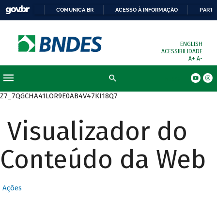
COMUNICA BR
ACESSO À INFORMAÇÃO
PARTI
ENGLISH
ACESSIBILIDADE
A+
A-
Busca
Z7_7QGCHA41LOR9E0AB4V47KI18Q7
Visualizador do
Conteúdo da Web
Ações