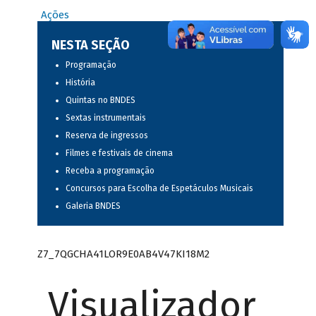
Ações
NESTA SEÇÃO
Programação
História
Quintas no BNDES
Sextas instrumentais
Reserva de ingressos
Filmes e festivais de cinema
Receba a programação
Concursos para Escolha de Espetáculos Musicais
Galeria BNDES
Z7_7QGCHA41LOR9E0AB4V47KI18M2
Visualizador