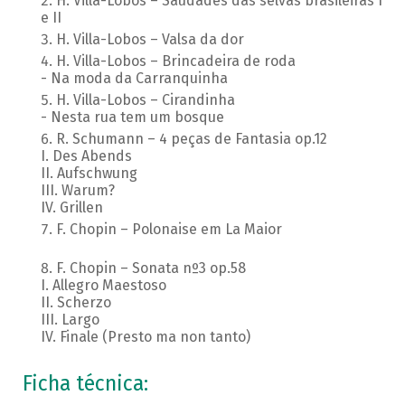
H. Villa-Lobos – Saudades das selvas brasileiras I
e II
H. Villa-Lobos – Valsa da dor
H. Villa-Lobos – Brincadeira de roda
- Na moda da Carranquinha
H. Villa-Lobos – Cirandinha
- Nesta rua tem um bosque
R. Schumann – 4 peças de Fantasia op.12
I. Des Abends
II. Aufschwung
III. Warum?
IV. Grillen
F. Chopin – Polonaise em La Maior
F. Chopin – Sonata nº3 op.58
I. Allegro Maestoso
II. Scherzo
III. Largo
IV. Finale (Presto ma non tanto)
Ficha técnica: