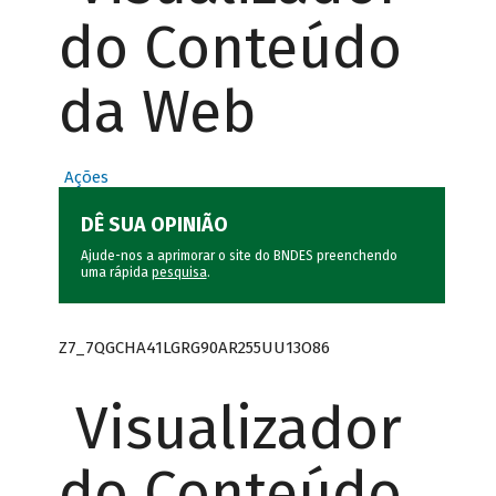
do Conteúdo
da Web
Ações
DÊ SUA OPINIÃO
Ajude-nos a aprimorar o site do BNDES preenchendo
uma rápida
pesquisa
.
Z7_7QGCHA41LGRG90AR255UU13O86
Visualizador
do Conteúdo