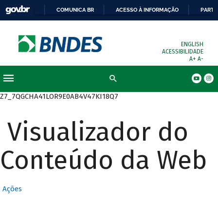
COMUNICA BR
ACESSO À INFORMAÇÃO
PARTI
ENGLISH
ACESSIBILIDADE
A+
A-
Busca
Z7_7QGCHA41LOR9E0AB4V47KI18Q7
Visualizador do
Conteúdo da Web
Ações