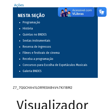
Ações
NESTA SEÇÃO
Programação
História
Quintas no BNDES
Sextas instrumentais
Reserva de ingressos
Filmes e festivais de cinema
Receba a programação
Concursos para Escolha de Espetáculos Musicais
Galeria BNDES
Z7_7QGCHA41LOR9E0AB4V47KI18M2
Visualizador