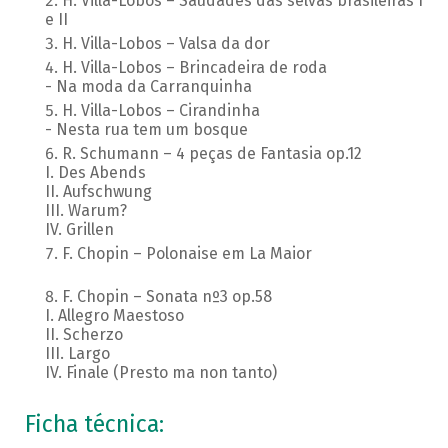
H. Villa-Lobos – Saudades das selvas brasileiras I
e II
H. Villa-Lobos – Valsa da dor
H. Villa-Lobos – Brincadeira de roda
- Na moda da Carranquinha
H. Villa-Lobos – Cirandinha
- Nesta rua tem um bosque
R. Schumann – 4 peças de Fantasia op.12
I. Des Abends
II. Aufschwung
III. Warum?
IV. Grillen
F. Chopin – Polonaise em La Maior
F. Chopin – Sonata nº3 op.58
I. Allegro Maestoso
II. Scherzo
III. Largo
IV. Finale (Presto ma non tanto)
Ficha técnica: