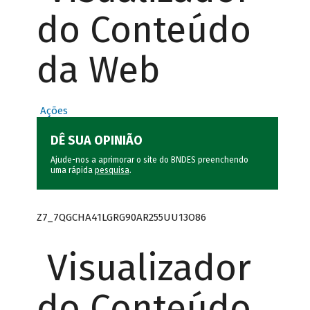
do Conteúdo
da Web
Ações
DÊ SUA OPINIÃO
Ajude-nos a aprimorar o site do BNDES preenchendo
uma rápida
pesquisa
.
Z7_7QGCHA41LGRG90AR255UU13O86
Visualizador
do Conteúdo