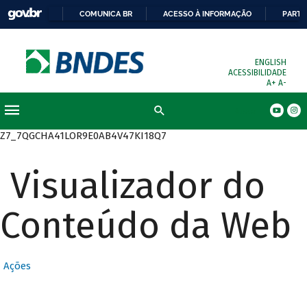
COMUNICA BR
ACESSO À INFORMAÇÃO
PARTI
ENGLISH
ACESSIBILIDADE
A+
A-
Busca
Z7_7QGCHA41LOR9E0AB4V47KI18Q7
Visualizador do
Conteúdo da Web
Ações