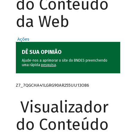
do Conteúdo
da Web
Ações
DÊ SUA OPINIÃO
Ajude-nos a aprimorar o site do BNDES preenchendo
uma rápida
pesquisa
.
Z7_7QGCHA41LGRG90AR255UU13O86
Visualizador
do Conteúdo