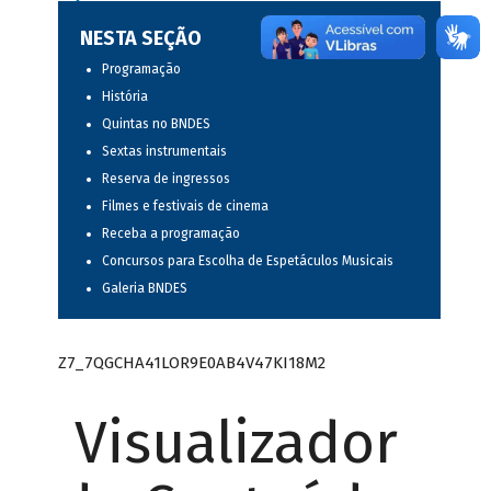
NESTA SEÇÃO
Programação
História
Quintas no BNDES
Sextas instrumentais
Reserva de ingressos
Filmes e festivais de cinema
Receba a programação
Concursos para Escolha de Espetáculos Musicais
Galeria BNDES
Z7_7QGCHA41LOR9E0AB4V47KI18M2
Visualizador