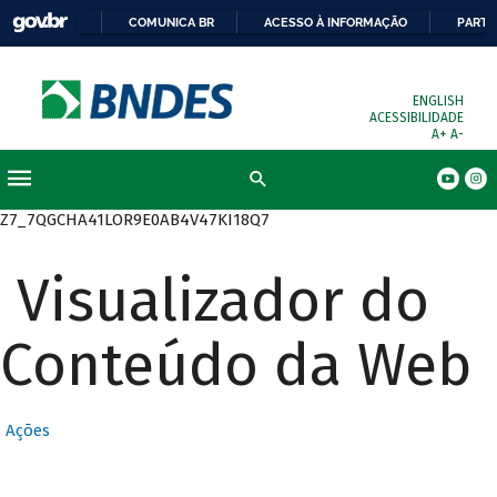
COMUNICA BR
ACESSO À INFORMAÇÃO
PARTI
ENGLISH
ACESSIBILIDADE
A+
A-
Busca
Z7_7QGCHA41LOR9E0AB4V47KI18Q7
Visualizador do
Conteúdo da Web
Ações