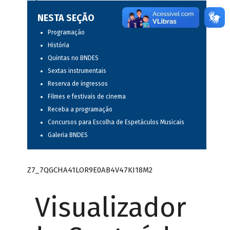
NESTA SEÇÃO
Programação
História
Quintas no BNDES
Sextas instrumentais
Reserva de ingressos
Filmes e festivais de cinema
Receba a programação
Concursos para Escolha de Espetáculos Musicais
Galeria BNDES
Z7_7QGCHA41LOR9E0AB4V47KI18M2
Visualizador