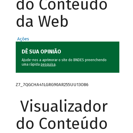
do Conteúdo
da Web
Ações
DÊ SUA OPINIÃO
Ajude-nos a aprimorar o site do BNDES preenchendo
uma rápida
pesquisa
.
Z7_7QGCHA41LGRG90AR255UU13O86
Visualizador
do Conteúdo