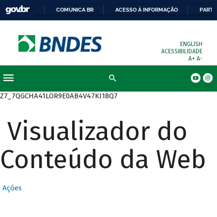
COMUNICA BR
ACESSO À INFORMAÇÃO
PARTI
ENGLISH
ACESSIBILIDADE
A+
A-
Busca
Z7_7QGCHA41LOR9E0AB4V47KI18Q7
Visualizador do
Conteúdo da Web
Ações