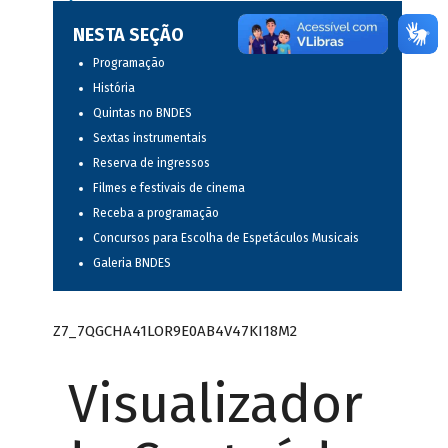
NESTA SEÇÃO
Programação
História
Quintas no BNDES
Sextas instrumentais
Reserva de ingressos
Filmes e festivais de cinema
Receba a programação
Concursos para Escolha de Espetáculos Musicais
Galeria BNDES
Z7_7QGCHA41LOR9E0AB4V47KI18M2
Visualizador