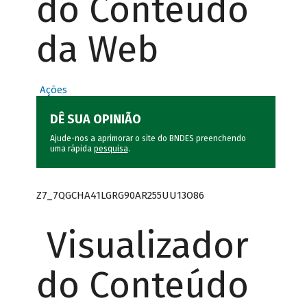
do Conteúdo
da Web
Ações
DÊ SUA OPINIÃO
Ajude-nos a aprimorar o site do BNDES preenchendo
uma rápida
pesquisa
.
Z7_7QGCHA41LGRG90AR255UU13O86
Visualizador
do Conteúdo