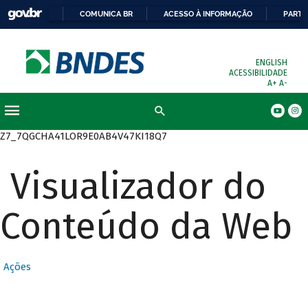
COMUNICA BR
ACESSO À INFORMAÇÃO
PARTI
ENGLISH
ACESSIBILIDADE
A+
A-
Busca
Z7_7QGCHA41LOR9E0AB4V47KI18Q7
Visualizador do
Conteúdo da Web
Ações