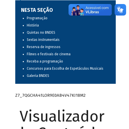
NESTA SEÇÃO
Programação
História
Quintas no BNDES
Sextas instrumentais
Reserva de ingressos
Filmes e festivais de cinema
Receba a programação
Concursos para Escolha de Espetáculos Musicais
Galeria BNDES
Z7_7QGCHA41LOR9E0AB4V47KI18M2
Visualizador