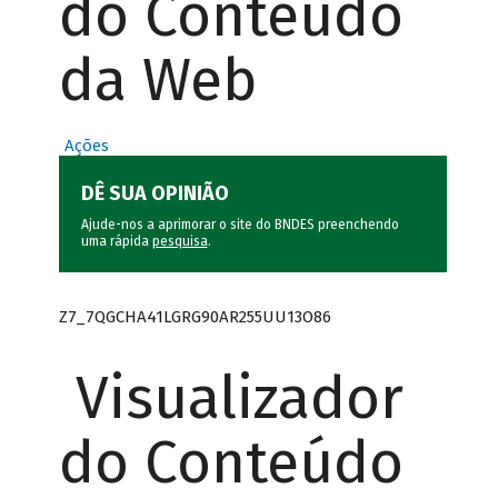
do Conteúdo
da Web
Ações
DÊ SUA OPINIÃO
Ajude-nos a aprimorar o site do BNDES preenchendo
uma rápida
pesquisa
.
Z7_7QGCHA41LGRG90AR255UU13O86
Visualizador
do Conteúdo