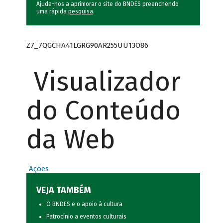
Ajude-nos a aprimorar o site do BNDES preenchendo
uma rápida
pesquisa
.
Z7_7QGCHA41LGRG90AR255UU13O86
Visualizador
do Conteúdo
da Web
Ações
VEJA TAMBÉM
O BNDES e o apoio à cultura
Patrocínio a eventos culturais