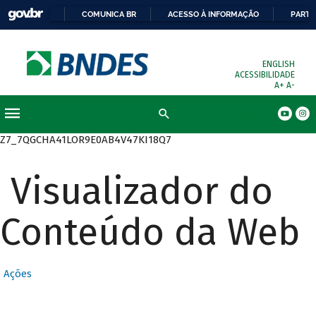
COMUNICA BR
ACESSO À INFORMAÇÃO
PARTI
ENGLISH
ACESSIBILIDADE
A+
A-
Busca
Z7_7QGCHA41LOR9E0AB4V47KI18Q7
Visualizador do
Conteúdo da Web
Ações