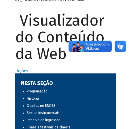
Visualizador
do Conteúdo
da Web
Ações
NESTA SEÇÃO
Programação
História
Quintas no BNDES
Sextas instrumentais
Reserva de ingressos
Filmes e festivais de cinema